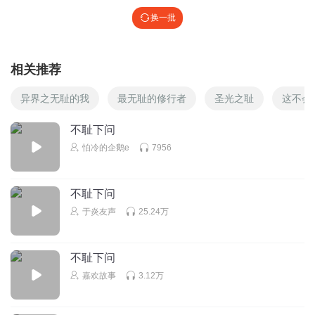
换一批
相关推荐
异界之无耻的我
最无耻的修行者
圣光之耻
这不会
不耻下问
怕冷的企鹅e
7956
不耻下问
于炎友声
25.24万
不耻下问
嘉欢故事
3.12万