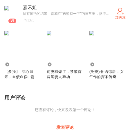
嘉禾姐
所有惊艳的结果，都藏在“再坚持一下”的日常里，熬得过无人问津的黑夜，才能等到星光璀璨的黎明。来呀，关注我呀
加关注
1373
3914
3.00万
9599
【多播】| 甜心归
前妻飒爆了，禁欲首
(免费) 骨语惊唐：女
来，血债血偿 | 霸道 |
富追妻火葬场
仵作的探案传奇
甜宠 | 虐心 | 爱恨交
织
用户评论
还没有评论，快来发表第一个评论！
发表评论