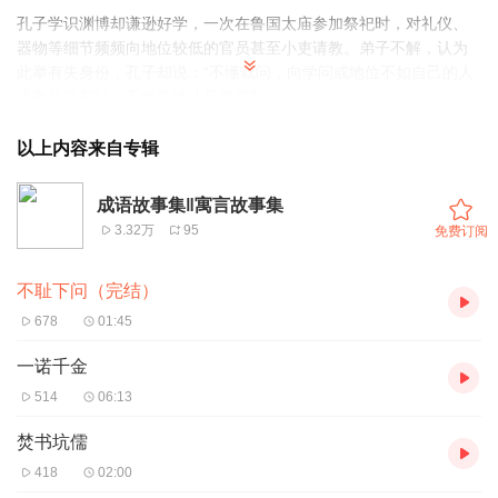
孔子学识渊博却谦逊好学，一次在鲁国太庙参加祭祀时，对礼仪、
器物等细节频频向地位较低的官员甚至小吏请教。弟子不解，认为
此举有失身份，孔子却说：“不懂就问，向学问或地位不如自己的人
请教并非羞耻，不懂装懂才是真羞耻。”
后以“不耻下问”成语，指不以向地位比自己低、学识比自己浅的人请
以上内容来自专辑
教为耻，鼓励人们虚心好学。
成语故事集‖寓言故事集
3.32万
95
免费订阅
不耻下问（完结）
678
01:45
一诺千金
514
06:13
焚书坑儒
418
02:00