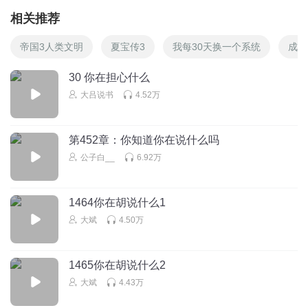
相关推荐
帝国3人类文明
夏宝传3
我每30天换一个系统
成为
30 你在担心什么
大吕说书
4.52万
第452章：你知道你在说什么吗
公子白__
6.92万
1464你在胡说什么1
大斌
4.50万
1465你在胡说什么2
大斌
4.43万