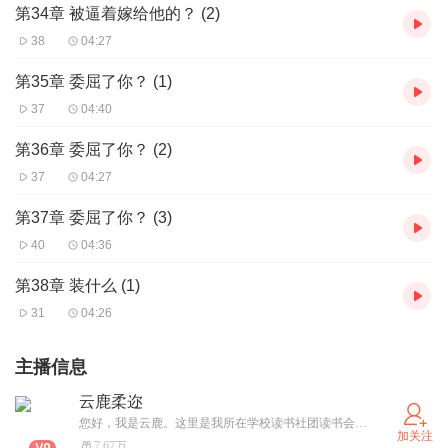
第34章 被逼着嫁给他的？ (2)
38
04:27
第35章 委屈了你？ (1)
37
04:40
第36章 委屈了你？ (2)
37
04:27
第37章 委屈了你？ (3)
40
04:36
第38章 装什么 (1)
31
04:26
主播信息
云鹿柔迩
您好，我是云鹿。这里是我所在学校读书社团读书会的一些阅读的作业课件 因时间有限且制作技术不是很精良请谅解我的粗制。我正在努力学习和探索制作有声读物。真是一门学问 。同时感谢大家希望能一起共同支持正版 。生命是时间轴的昙花一现，瞬间也要努力绽放的爱。
加关注
7.67万