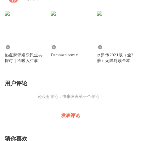
33.23万
346
6626
热点辣评娱乐民生共
Decision remix
水浒传2021版（全2
探讨｜冷暖人生事|大
册）无障碍读全本经
事件点评新闻
典四大名著
用户评论
还没有评论，快来发表第一个评论！
发表评论
猜你喜欢