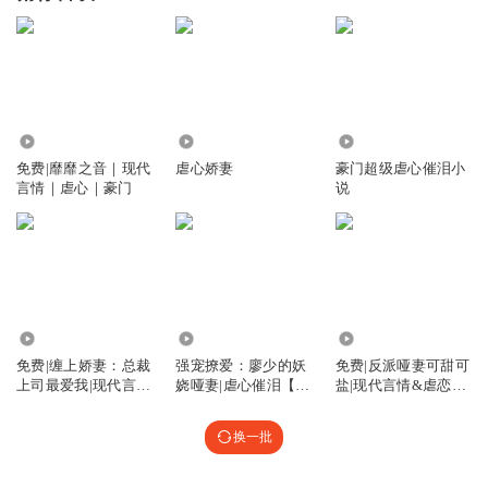
2658
67.05万
2.22万
免费|靡靡之音｜现代
虐心娇妻
豪门超级虐心催泪小
言情｜虐心｜豪门
说
2.06万
37.22万
2.60万
免费|缠上娇妻：总裁
强宠撩爱：廖少的妖
免费|反派哑妻可甜可
上司最爱我|现代言情
娆哑妻|虐心催泪【多
盐|现代言情&虐恋&
&豪门&虐心
人有声剧】
豪门
换一批