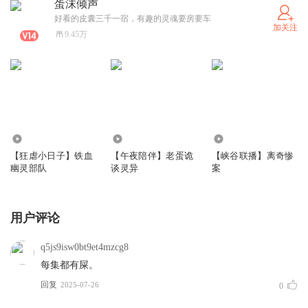
蛋沫倾声
好看的皮囊三千一宿，有趣的灵魂要房要车
加关注
9.45万
268.89万
3.12万
30.63万
【狂虐小日子】铁血
【午夜陪伴】老蛋诡
【峡谷联播】离奇惨
幽灵部队
谈灵异
案
用户评论
q5js9isw0bt9et4mzcg8
每集都有屎。
回复
2025-07-26
0