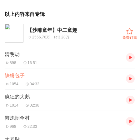
以上内容来自专辑
【沙雕童年】中二童趣
2556.76万
3.28万
免费订阅
清明劫
898
16:51
铁粉包子
1054
04:32
疯狂的大鹅
1014
02:38
鞭炮闹全村
968
22:33
大号贴