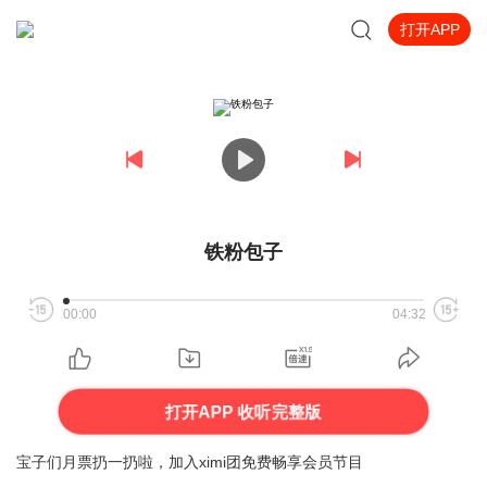
打开APP
铁粉包子
00:00
04:32
打开APP 收听完整版
宝子们月票扔一扔啦，加入ximi团免费畅享会员节目