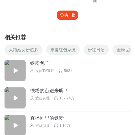
画
换一批
相关推荐
大猫她女粉超多
末世红包系统
粉红日记
金粉世家
铁粉包子
皮皮TV寡妇
5931
铁粉的点进来听！
波波有理
137.24万
直播间里的铁粉
维华演播
1.16万