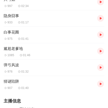
997
02:34
隐身囧事
933
01:17
白事花圈
975
01:41
尴尬老爹地
1085
01:46
弹弓风波
976
01:32
猜谜陷阱
907
01:40
主播信息