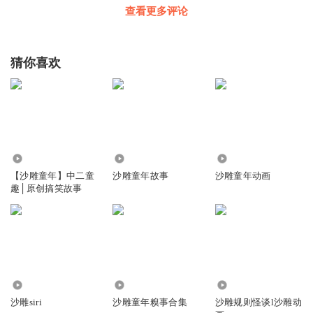
查看更多评论
猜你喜欢
45.18万
33.36万
10.12万
【沙雕童年】中二童
沙雕童年故事
沙雕童年动画
趣│原创搞笑故事
13.62万
177.82万
24.83万
沙雕siri
沙雕童年糗事合集
沙雕规则怪谈l沙雕动