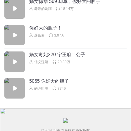
嫡女惊华 569 却阜，你好大的胆子
偷个手绢就能坏了桂誉，逗死了
养喵的刺猬
18.14万
回复
2025-11-22
1
绚烂中的安静
你好大的胆子！
谢太师也不中用啊，什么阿猫阿狗都敢这样算计他的孙女
薯条酱
3.07万
回复
2025-08-08
1
嫡女毒妃220-宁王府二公子
信义泛娱
20.39万
5055 你好大的胆子
酷匠听书
7749
© 2014-
2026
喜马拉雅 版权所有