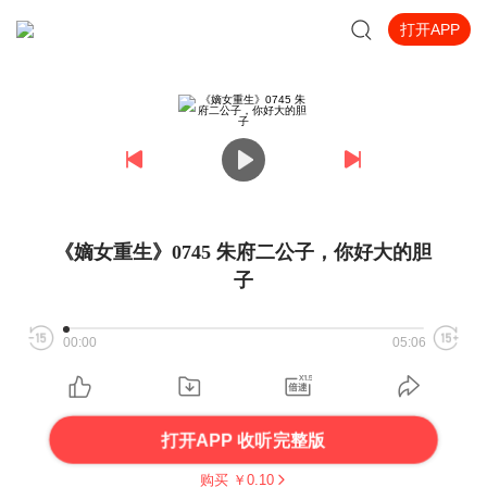
打开APP
《嫡女重生》0745 朱府二公子，你好大的胆
子
00:00
05:06
打开APP 收听完整版
购买 ￥
0.10