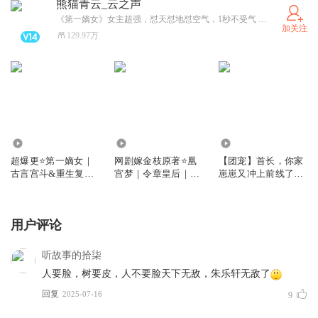
熊猫青云_云之声
《第一嫡女》女主超强，怼天怼地怼空气，1秒不受气 已肥，日更25-30集，完本小说放心入！限时收听有惊喜福利！
加关注
129.97万
4279.06万
2.82亿
1052.80万
超爆更⭐第一嫡女｜
网剧嫁金枝原著⭐凰
【团宠】首长，你家
古言宫斗&重生复仇
宫梦｜令章皇后｜抢
崽崽又冲上前线了！
｜第一庶女同款｜
我姻缘？转身嫁暴君
轻松搞笑&团宠年代
VIP免费多人有声剧
夺后位｜甄嬛传同款
文｜VIP免费多人剧
古言宫斗&双重生复
用户评论
仇｜VIP免费多人有
声剧
听故事的拾柒
人要脸，树要皮，人不要脸天下无敌，朱乐轩无敌了
回复
2025-07-16
9