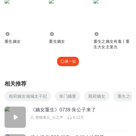
女子手帕像幼儿汗巾，出门带一打吗😄
回复
2025-12-09
3
崳山島w
这一段朱公子有点降智了，前面描写的我还以为他藏着啥大
3201
8.60万
115.86万
秘密有啥大手段呢，结果整这一出有点low了吧
重生嫡女
重生嫡女
重生之嫡女有毒丨重
生大女主复仇
回复
2026-02-11
2
换一批
Michelle李沁喬
明明不喜欢人家，约你还出去，这不是搞笑吗？就送机会给
人家侮辱的。
相关推荐
回复
2025-10-08
2
相府嫡女倾城太子妃
朱门嫡妻
顾府嫡女
重生之公
知己一人是谁
这一世亏得有九儿，要不然这些人还不得再被算计一次
《嫡女重生》0739 朱公子来了
熊猫青云_云之声
8.12万
回复
2025-07-14
2
小肥娃123