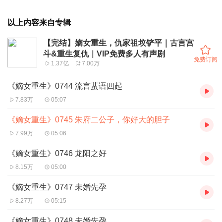
以上内容来自专辑
【完结】嫡女重生，仇家祖坟铲平｜古言宫
斗&重生复仇｜VIP免费多人有声剧
免费订阅
1.37亿
7.00万
《嫡女重生》0744 流言蜚语四起
7.83万
05:07
《嫡女重生》0745 朱府二公子，你好大的胆子
7.99万
05:06
《嫡女重生》0746 龙阳之好
8.15万
05:00
《嫡女重生》0747 未婚先孕
8.27万
05:15
《嫡女重生》0748 未婚先孕