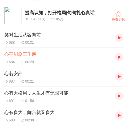
提高认知，打开格局|句句扎心真话
3042.96万
2.05万
免费订阅
笑对生活从容向前
688
00:31
心平能愈三千疾
684
00:29
心若安然
687
00:21
心有大格局，人生才有无限可能
691
01:50
心有多大，舞台就又多大
683
00:39