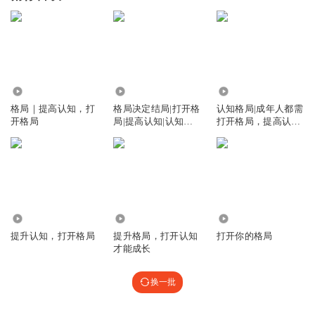
106.01万
1.64万
2.31万
格局｜提高认知，打
格局决定结局|打开格
认知格局|成年人都需
开格局
局|提高认知|认知觉
打开格局，提高认知
醒
才能少走弯路
2.71万
75.04万
69.19万
提升认知，打开格局
提升格局，打开认知
打开你的格局
才能成长
换一批