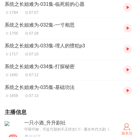
系统之长姐难为-031集-临死前的心愿
1784
07:07
系统之长姐难为-032集-一寸相思
1756
07:28
系统之长姐难为-033集-埋人的惯犯p3
1717
07:10
系统之长姐难为-034集-打探秘密
1692
07:12
系统之长姐难为-035集-基础功法
1659
07:13
主播信息
一只小酒_升升剧社
可萌可御，可盐可甜的不正经女CV~ 重生年代大剧《重生七零北大荒》上架热播中！关注主播，收听更多好书！
加关注
10.82万