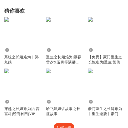
猜你喜欢
915
6.11万
1191
系统之长姐难为｜孙
重生之长姐难为|慕容
【免费】豪门重生之
九娘
雪夕&伍月等演播
长媳难为|重生|复仇
【多播】
37.75万
1431
81.72万
穿越之长姐难为|古言
哈飞姐姐讲故事之长
豪门重生之长媳难为
宫斗|经商种田|VIP免
征故事
丨重生逆袭丨豪门恩
费有声小说
怨丨多人有声剧
换一批