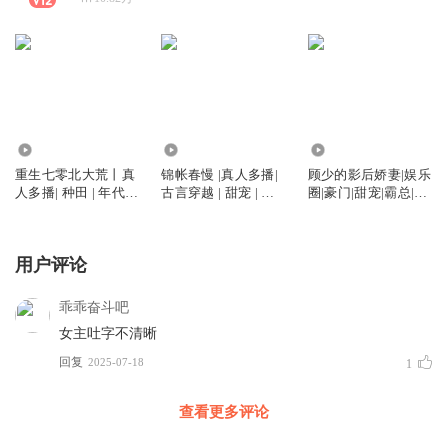
129.72万
53.84万
140.65万
重生七零北大荒丨真
锦帐春慢 |真人多播|
顾少的影后娇妻|娱乐
人多播| 种田 | 年代丨
古言穿越 | 甜宠 | 探
圈|豪门|甜宠|霸总|多
下乡知青丨复仇爽文
案 | 王爷 | 宅斗
人有声剧
丨发家致富丨双洁
用户评论
乖乖奋斗吧
女主吐字不清晰
回复
2025-07-18
1
查看更多评论