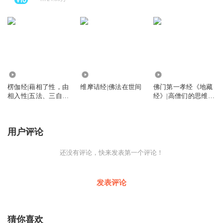
337.24万
1386.93万
8170.03万
楞伽经|藉相了性，由
维摩诘经|佛法在世间
佛门第一孝经《地藏
相入性|五法、三自
经》|高僧们的思维智
性、八识、二种无我
慧|地藏菩萨的宏大誓
愿
用户评论
还没有评论，快来发表第一个评论！
发表评论
猜你喜欢