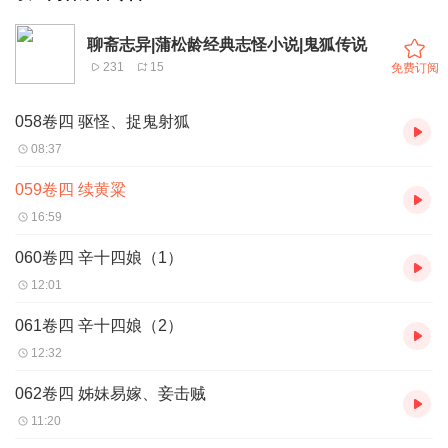
聊斋志异|蒲松龄经典志怪小说|鬼狐传说
231
15
免费订阅
058卷四 驱怪、捉鬼射狐
08:37
059卷四 续黄粱
16:59
060卷四 辛十四娘（1）
12:01
061卷四 辛十四娘（2）
12:32
062卷四 姊妹易嫁、妾击贼
11:20