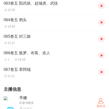
063卷五 阳武侯、赵城虎、武技
10:30
064卷五 鸦头
14:40
065卷五 封三娘
15:27
066卷五 狐梦、布客、农人
1
16:28
067卷五 章阿端
11:51
主播信息
亭姗
听着书睡觉
加关注
24.86万