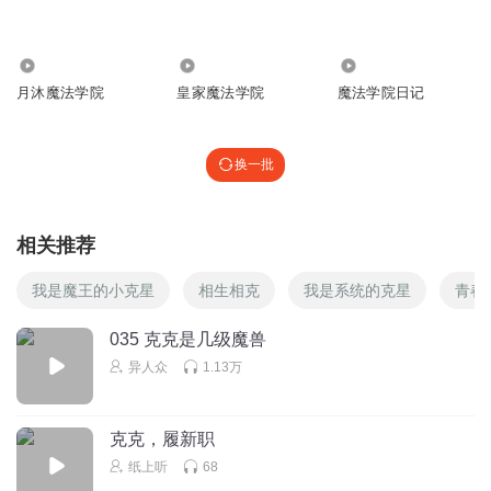
酸甜小蓝莓
2532
1.45万
49
u
月沐魔法学院
皇家魔法学院
魔法学院日记
回复
2025-07-22
0
酸甜小蓝莓
换一批
f
回复
2025-07-22
0
相关推荐
酸甜小蓝莓
我是魔王的小克星
相生相克
我是系统的克星
青春
g
回复
2025-07-22
0
035 克克是几级魔兽
异人众
1.13万
酸甜小蓝莓
克克，履新职
回复
2025-07-22
0
纸上听
68