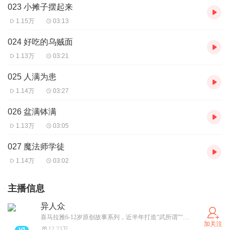
023 小摊子摆起来
1.15万
03:13
024 好吃的乌贼面
1.13万
03:21
025 人满为患
1.14万
03:27
026 盆满钵满
1.13万
03:05
027 魔法师学徒
1.14万
03:02
主播信息
异人众
喜马拉雅6-12岁原创故事系列，近半年打造“武所谓”“戚丝尼”热门IP收获一亿播放！ 异能者觉醒，跨越世界，掌控力量与命运之门！
加关注
12.23万