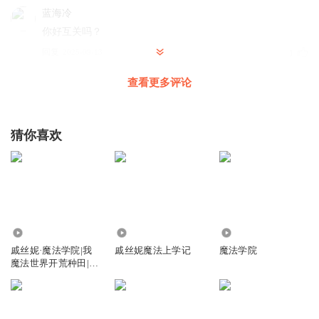
蓝海冷
你好互关吗？
回复
2025-09-13
1
查看更多评论
酸甜小蓝莓
yuhe
回复
2025-07-22
0
猜你喜欢
1350707mqwc
回复 @
酸甜小蓝莓
:
&
森酱I生人勿近哈
好听啊
8187
3219
957
回复
2025-09-14
0
戚丝妮·魔法学院|我
戚丝妮魔法上学记
魔法学院
魔法世界开荒种田|搞
酸甜小蓝莓
笑学院冒险
你好吗今天
回复
2025-07-22
0