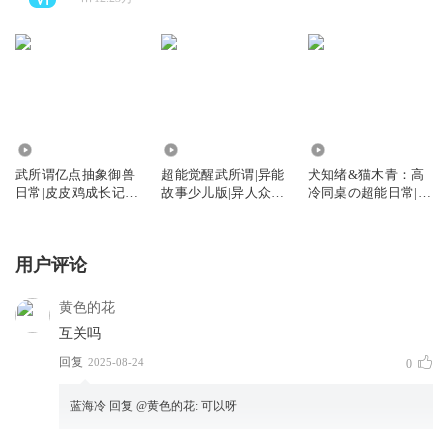
349.98万
2451.19万
39.67万
武所谓亿点抽象御兽
超能觉醒武所谓|异能
犬知绪&猫木青：高
日常|皮皮鸡成长记|
故事少儿版|异人众故
冷同桌の超能日常|双
异人众故事
事
星天契
用户评论
黄色的花
互关吗
回复
2025-08-24
0
蓝海冷
回复 @
黄色的花
:
可以呀