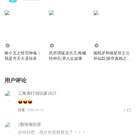
6636
47.80万
15.99万
猴小五之悟空神魂｜
武所谓猛攻兵王|枪械
狐昭岁和狼星辞之云
我是齐天大圣传承人
特种兵|异人众故事
外仙踪|探寻真相之
｜西游校园神话
旅|双星天契
用户评论
三角洲行动玩家1023
回复
2026-05-13
3
1颗璀璨的星
抄你抄吧，我在前面都看见了！！！