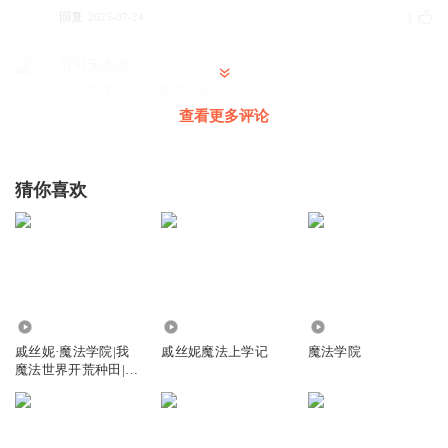
回复
2025-07-24
3
可可无语啦
太厉害了！写出来了神作！！！
查看更多评论
回复
2025-07-18
2
学霸之侠
猜你喜欢
送你们了，好看吗？以后不会再发了。
回复
2025-07-22
1
珍珠芋泥
好厉害
8183
3213
957
回复
2025-08-09
1
戚丝妮·魔法学院|我
戚丝妮魔法上学记
魔法学院
魔法世界开荒种田|搞
笑学院冒险
听友260510723
对
回复
2026-02-06
0