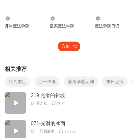
学霸之侠
2528
1.45万
49
喜欢的点个赞
月沐魔法学院
皇家魔法学院
魔法学院日记
回复
2025-07-22
0
黄色的花
换一批
😀
回复
2025-08-15
相关推荐
0
纸为重生
万千神纸
花滑学霸女神
末日之纸
黄色的花
太好听了
219 光滑的斜坡
回复
2025-08-15
0
异人众
2675
薄如纸A
猜猜这是谁的牙齿？
071-光滑的冰面
一只圆故事
2.61万
回复
2025-07-28
0