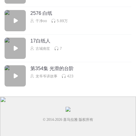
2576 白纸
干净oo
5.89万
17白纸人
古城南笙
7
第354集 光滑的台阶
龙爷爷讲故事
423
© 2014-
2026
喜马拉雅 版权所有