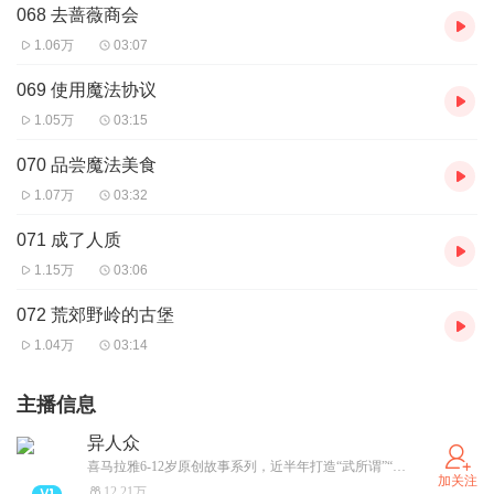
068 去蔷薇商会
1.06万
03:07
069 使用魔法协议
1.05万
03:15
070 品尝魔法美食
1.07万
03:32
071 成了人质
1.15万
03:06
072 荒郊野岭的古堡
1.04万
03:14
主播信息
异人众
喜马拉雅6-12岁原创故事系列，近半年打造“武所谓”“戚丝尼”热门IP收获一亿播放！ 异能者觉醒，跨越世界，掌控力量与命运之门！
加关注
12.21万