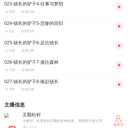
023-镇长的驴子4-往事与梦想
732
02:34
024-镇长的驴子5-悲惨的回归
711
03:33
025-镇长的驴子6-反抗镇长
735
02:39
026-镇长的驴子7-逃往森林
734
03:04
027-镇长的驴子8-驱赶镇长
707
02:29
主播信息
五颗松籽
大家好，欢迎来到五颗松籽奇妙屋。 我想和大家分享我的小小世界，一个由文字和声音构成的奇妙空间。 阅读是一盏灯，照亮了我的世界。每当我翻开书页，就打开了一扇扇通往不同世界的门。在这里，我与古今中外的智者对话，体验着他们的生活，感受着他们的情感。 我会用声音绘制画面，用情感讲述故事。带你穿越古代的战场，带你走进都市的繁华。每一个字句，我都倾注了全部的情感，希望它们能够触动你的心。 我梦想用我的声音，为这个世界增添一抹色彩。我希望我的听众，无论身在何处，都能感受到我声音中的温暖和力量。
加关注
2.02万