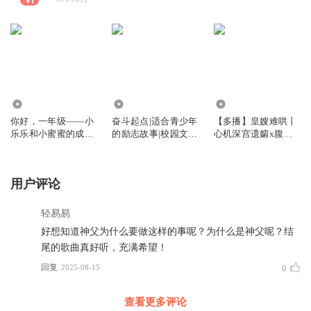
5259
3.62万
11.39万
你好，一年级——小
奋斗起点|适合青少年
【多播】皇嫂难哄丨
乐乐和小蜜蜜的成长
的励志故事|校园文学
心机深宫遗孀x腹黑
日记
必读从书
控场王爷丨古言虐渣
用户评论
轻易易
好想知道神父为什么要做这样的事呢？为什么是神父呢？结
尾的歌曲真好听，充满希望！
回复
2025-08-15
0
查看更多评论