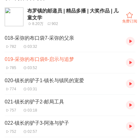
布罗镇的邮递员 | 精品多播 | 大奖作品 | 儿
童文学
免费订阅
8.20万
902
018-采弥的布口袋7-采弥的父亲
782
03:32
019-采弥的布口袋8-启示与追梦
785
03:52
020-镇长的驴子1-镇长与镇民的宠爱
774
03:31
021-镇长的驴子2-邮局工具
757
03:18
022-镇长的驴子3-阿洛与驴子
752
02:57