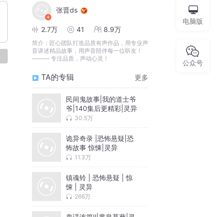
张晋ds
电脑版
2.7万
41
8.9万
简介：
匠心团队打造品质有声作品，用专业声
音讲述精品故事，用声音陪伴每一位听友！
论
——— 专注品质，声动心灵！
公众号
TA的专辑
更多
民间鬼故事|我的道士爷
爷|140集后更精彩|灵异
30.5万
诡异奇录 |恐怖悬疑|恐
怖故事 惊悚|灵异
11.3万
镇魂铃 | 恐怖悬疑 | 惊
悚 | 灵异
266万
鬼话连篇Ⅱ|黄泉墓葬|灵