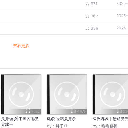
2025-
371
2025-
362
2025-
336
查看更多
7692
4.8万
33
灵异诡谈|中国各地灵
诡谈 怪哉灵异录
深夜诡谈｜悬疑灵
异故事
by：
胖子菲
by：
晚晚轻扬