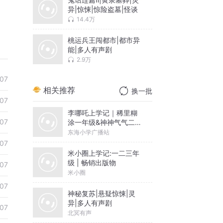
异|惊悚|惊险盗墓|怪谈
14.4万
桃运兵王闯都市|都市异
能|多人有声剧
2.9万
07
相关推荐
换一批
07
李哪吒上学记｜稀里糊
07
涂一年级&神神气气二年
级
东海小学广播站
07
米小圈上学记:一二三年
级 | 畅销出版物
07
米小圈
07
神秘复苏|悬疑惊悚|灵
异|多人有声剧
07
北冥有声