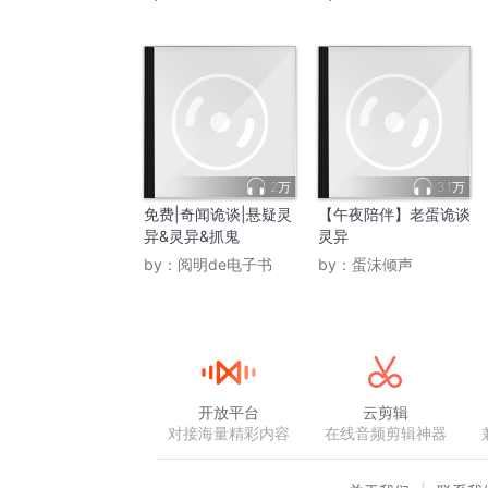
2万
3.1万
免费|奇闻诡谈|悬疑灵
【午夜陪伴】老蛋诡谈
异&灵异&抓鬼
灵异
by：
阅明de电子书
by：
蛋沫倾声
开放平台
云剪辑
对接海量精彩内容
在线音频剪辑神器