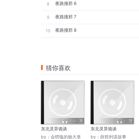
夜路撞邪 6
8
夜路撞邪 7
9
夜路撞邪 8
10
猜你喜欢
1045.1万
9.3万
东北灵异诡谈
东北灵异诡谈
by：
会唠嗑的杨大拿
by：
薛胜利讲故事