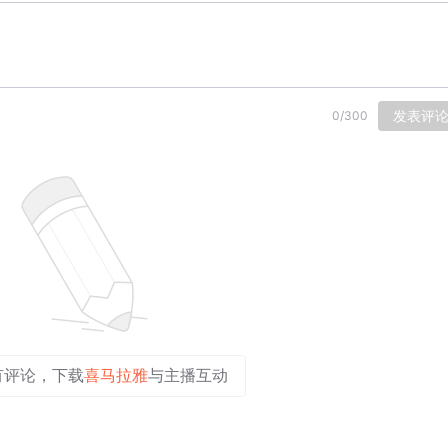
发表评
0
/
300
有评论，下载
喜马拉雅
与主播互动