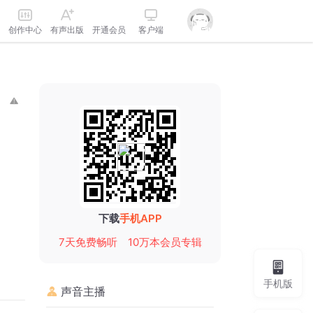
创作中心
有声出版
开通会员
客户端
下载
手机APP
7天免费畅听
10万本会员专辑
手机版
声音主播