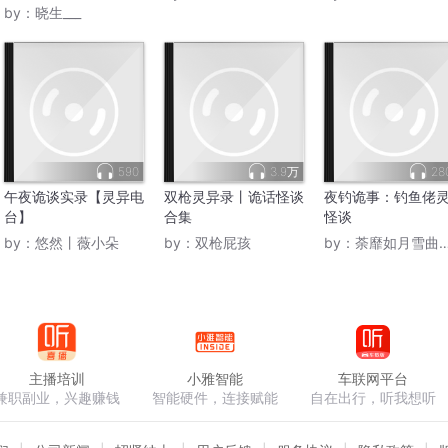
by：
晓生___
590
3.9万
28
午夜诡谈实录【灵异电
双枪灵异录丨诡话怪谈
夜钓诡事：钓鱼佬
台】
合集
怪谈
by：
悠然丨薇小朵
by：
双枪屁孩
by：
荼靡如月雪曲怀觞
主播培训
小雅智能
车联网平台
兼职副业，兴趣赚钱
智能硬件，连接赋能
自在出行，听我想听