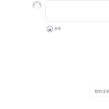
表情
暂时没