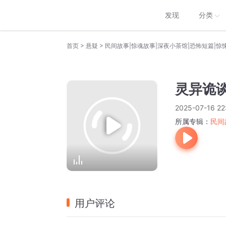
发现
分类
>
>
首页
悬疑
民间故事|惊魂故事|深夜小茶馆|恐怖短篇|惊
灵异诡谈
2025-07-16 22
所属专辑：
民间
用户评论