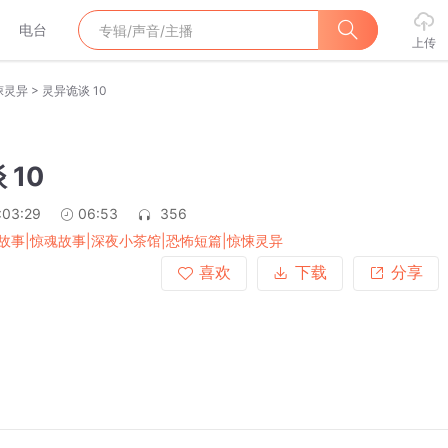
电台
上传
>
悚灵异
灵异诡谈 10
 10
:03:29
06:53
356
故事|惊魂故事|深夜小茶馆|恐怖短篇|惊悚灵异
喜欢
下载
分享