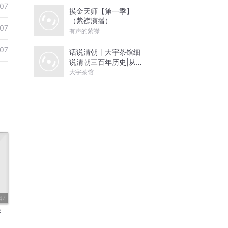
07
摸金天师【第一季】
（紫襟演播）
07
有声的紫襟
07
话说清朝丨大宇茶馆细
说清朝三百年历史|从努
尔哈赤到末代皇帝溥仪|
大宇茶馆
康熙雍正乾隆
47
异