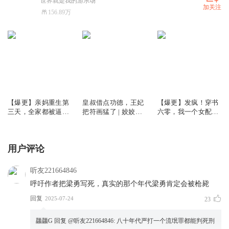
世界就是我的游乐场
加关注
156.89万
6897.87万
1.81亿
659.73万
【爆更】亲妈重生第
皇叔借点功德，王妃
【爆更】发疯！穿书
三天，全家都被逼疯
把符画猛了 | 姣姣兮
六零，我一个女配坏
了丨姣姣兮家长里短
玄学爆款爽文 | 爆更
一点怎么了｜姣姣兮
丨打脸虐渣丨大女主
版 | 多人有声剧
年代发癫文学｜大爽
文
用户评论
听友221664846
呼吁作者把梁勇写死，真实的那个年代梁勇肯定会被枪毙
回复
2025-07-24
23
龘龘G
回复 @
听友221664846
:
八十年代严打一个流氓罪都能判死刑