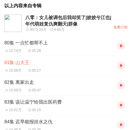
以上内容来自专辑
八零：女儿被调包后我却笑了|姣姣兮江也|
年代萌娃复仇爽翻天|群像
免费订阅
9573.33万
4.68万
80集 一点忙都帮不上
15.74万
05:28
81集 山大王
15.09万
05:27
82集 离家出走
15.09万
05:47
83集 该让温宁给我出医药费
15.01万
05:10
84集 迟早能报挂水之仇
14.96万
05:36