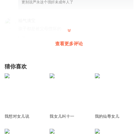
更别说严永这个强奸未成年人了
福气满宝
孩子都是被父母惯坏的
回复
2025-07-17
11
查看更多评论
巨蟹座1988
回复 @
福气满宝
:
他妈三观都不正，怎么能教好小孩
猜你喜欢
小糖呀t
又是白夜大大的旁白，喜欢😍
回复
2025-07-17
7
希s鸢
1007
319
320
她姓温二叔姓梁，我想不通女主跟谁姓？
我想对女儿说
我女儿叫十一
我的仙尊女儿
回复
2026-01-19
3
翰519085023
回复 @
希s鸢
:
二叔是后爷爷生的，