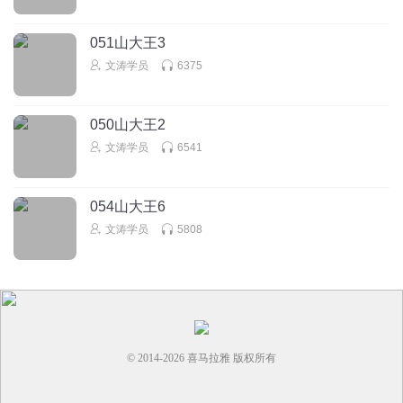
回复
2025-08-20
4
051山大王3
清风抚月颜
回复 @
Tung董
:
因为他们觉得女孩子养大是在男方家
住。女方家人吃亏。男方娶老婆说回家干活的，还生孩子。男方孩
文涛学员
6375
子是自己血脉，女方家的不是。就是这么个脑筋
050山大王2
听友533320020
文涛学员
6541
孩子自己管不好，会有别人管，和国家管
回复
2025-07-30
4
054山大王6
文涛学员
5808
Kamsongaga
二叔一家子都该进去改造改造
回复
2026-01-16
3
© 2014-
2026
喜马拉雅 版权所有