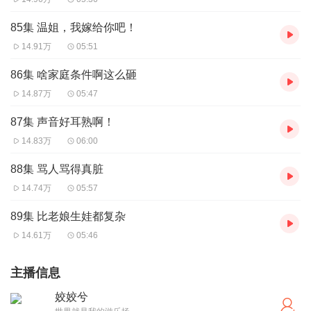
85集 温姐，我嫁给你吧！
14.91万
05:51
86集 啥家庭条件啊这么砸
14.87万
05:47
87集 声音好耳熟啊！
14.83万
06:00
88集 骂人骂得真脏
14.74万
05:57
89集 比老娘生娃都复杂
14.61万
05:46
主播信息
姣姣兮