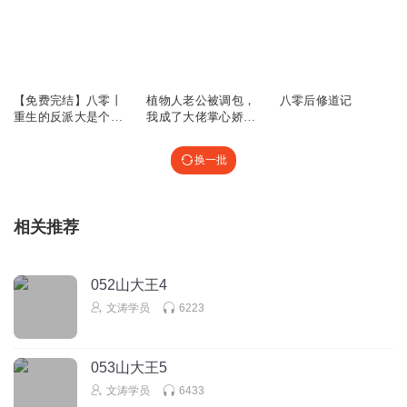
sy1122520
严团长是真的会说……嗑到我了
1695
100
636.65万
回复
2025-08-19
6
【免费完结】八零丨
植物人老公被调包，
八零后修道记
重生的反派大是个佬
我成了大佬掌心娇宁
风送雅居
女儿奴
岁岁薄湛北
儿子孙子都没教育好，奶奶有责任…
换一批
回复
2025-08-03
5
自觉的享乐主义
相关推荐
梁胜利就该断子绝孙
回复
2025-07-17
5
052山大王4
文涛学员
6223
Tung董
大家都要男的、最後男多女少、娶不到媳婦、彩禮往上翻幾
倍、兒子要娶老婆賣女兒賺彩禮..女兒比兒子值錢、偏偏要罵
053山大王5
女孩都是賠錢貨..奇怪的思想..
文涛学员
6433