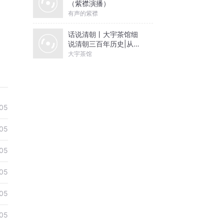
（紫襟演播）
有声的紫襟
话说清朝丨大宇茶馆细
说清朝三百年历史|从努
尔哈赤到末代皇帝溥仪|
大宇茶馆
康熙雍正乾隆
05
05
05
05
05
05