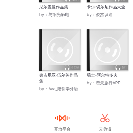
尼尔盖曼作品集
卡尔·切尔尼作品大全
by：
与阳光触电
by：
俊杰识途
4426
161
弗吉尼亚·伍尔芙作品
瑞士-阿尔特多夫
集
by：
恋景旅行APP
by：
Ava_陪你学外语
开放平台
云剪辑