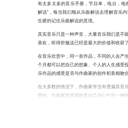
有太多太多的音乐手册，节目单，电台，电
解说”，每当我们顺从乐曲解说去理解音乐
生硬的记住乐曲解说的意境。
其实音乐只是一种声音，大量音乐我们是不
喜欢，听得舒服这已经是最大的价值和收获
在音乐欣赏中，同一首作品，不同的人会产
个月都可以把自己的想象、个人的人生感受
乐作品的感受是否与作曲家的创作初衷相吻
在大多数的情况下，作曲家并没有透漏其音
明的。作曲家想表现的是自己内心中对一种
其实，音乐行家和那些资深的音乐爱好者们
乐的，而并不是去想音乐到底表现什么内容
在音乐欣赏过程中，情绪的感受是音乐欣赏