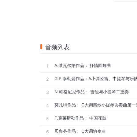
音频列表
A.维瓦尔第作品： 抒情圆舞曲
1
G.P.泰勒曼作品：A小调竖笛、中提琴与乐
2
N.帕格尼尼作品： 吉他与小提琴二重奏
3
莫扎特作品： G大调四散小提琴协奏曲第一
4
F.克莱斯勒作品： 中国花鼓
5
贝多芬作品： C大调协奏曲
6