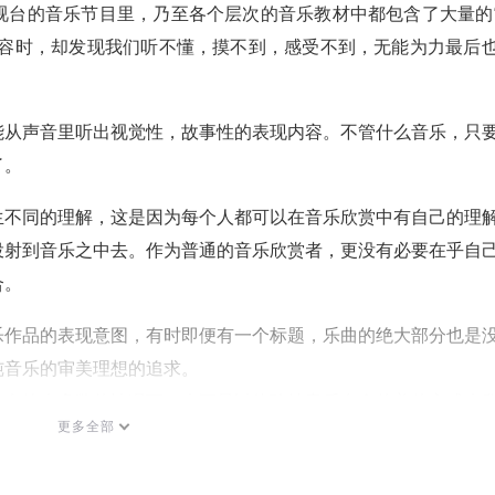
视台的音乐节目里，乃至各个层次的音乐教材中都包含了大量的
内容时，却发现我们听不懂，摸不到，感受不到，无能为力最后
能从声音里听出视觉性，故事性的表现内容。不管什么音乐，只
了。
生不同的理解，这是因为每个人都可以在音乐欣赏中有自己的理
投射到音乐之中去。作为普通的音乐欣赏者，更没有必要在乎自
合。
乐作品的表现意图，有时即便有一个标题，乐曲的绝大部分也是
纯音乐的审美理想的追求。
，在绝大多数的情况下，也正是以体验纯音乐自身的美的方式来
更多全部
。
中必然要发生的体验。在音乐欣赏中体验这种微妙的情绪感受就