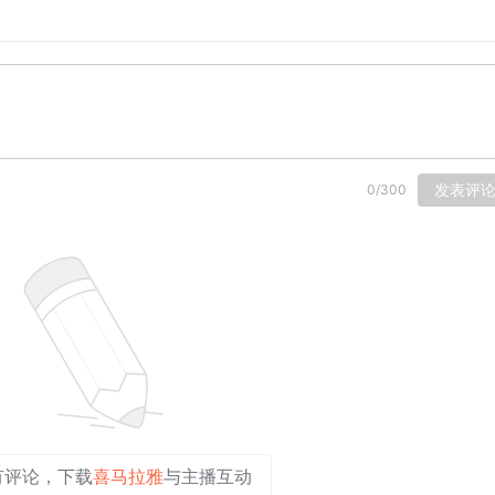
听最经典的音乐，不用述说，一切留给孩子用玲珑的心灵去感受
发表评
0
/
300
有评论，下载
喜马拉雅
与主播互动