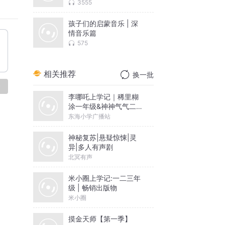
3555
孩子们的启蒙音乐 | 深
情音乐篇
。
575
相关推荐
换一批
论
李哪吒上学记｜稀里糊
涂一年级&神神气气二年
级
东海小学广播站
神秘复苏|悬疑惊悚|灵
异|多人有声剧
北冥有声
米小圈上学记:一二三年
级 | 畅销出版物
米小圈
摸金天师【第一季】