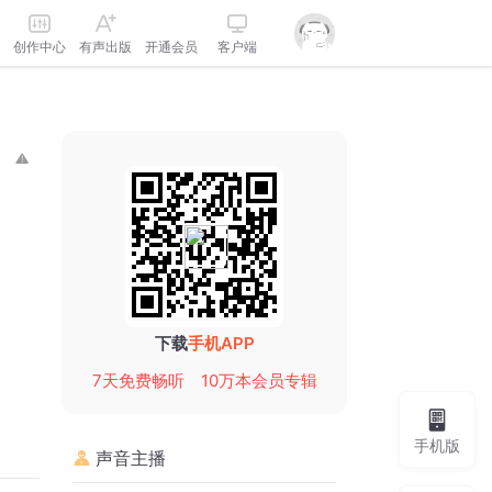
创作中心
有声出版
开通会员
客户端
下载
手机APP
7天免费畅听
10万本会员专辑
手机版
声音主播