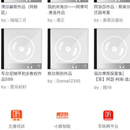
博尔赫斯作品（阿根
我的米海尔——阿摩司
阿加莎作品：斯泰
廷）
·奥兹作品
庄园奇案
by：
端端三月
by：
甫正
by：
新星出版社
1.1万
6.8万
2.
车尔尼钢琴初步教程作
察尔斯的作品
福尔摩斯探案集|
品599
【英】阿瑟·柯南·道
by：
Donna12345
作品
by：
爱乐好好
by：
顾16
主播培训
小雅智能
车联网平台