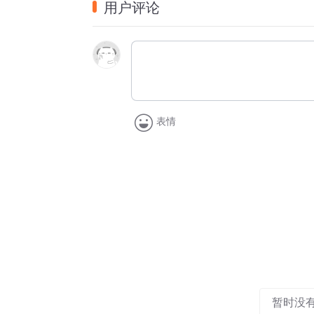
用户评论
欣赏的关键性心理活动。
音乐是是从心灵说向心灵的语言。给孩子聆
表情
暂时没