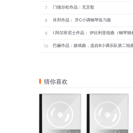
门德尔松作品：无言歌
7
肖邦作品： 升C小调钢琴练习曲
8
I.阿尔班尼士作品： 伊比利亚组曲（钢琴独
9
巴赫作品：嬉戏曲，选自B小调乐队第二组
10
猜你喜欢
1284
721