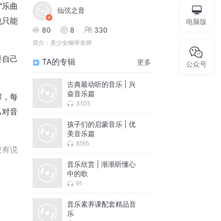
“乐曲
仙弦之音
也只能
电脑版
80
8
330
简介：
美少女钢琴老师
要自己
TA的专辑
更多
公众号
古典最动听的音乐 | 兴
奋音乐篇
解，每
3105
己对音
孩子们的启蒙音乐 | 优
美音乐篇
8165
没有说
音乐欣赏 | 渐渐听懂心
中的歌
欣赏音
91
音乐素养课配套精品音
乐
是音乐