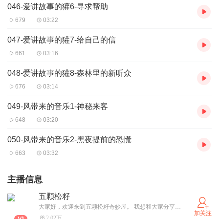
046-爱讲故事的獾6-寻求帮助
679
03:22
047-爱讲故事的獾7-给自己的信
661
03:16
048-爱讲故事的獾8-森林里的新听众
676
03:14
049-风带来的音乐1-神秘来客
648
03:20
050-风带来的音乐2-黑夜提前的恐慌
663
03:32
主播信息
五颗松籽
大家好，欢迎来到五颗松籽奇妙屋。 我想和大家分享我的小小世界，一个由文字和声音构成的奇妙空间。 阅读是一盏灯，照亮了我的世界。每当我翻开书页，就打开了一扇扇通往不同世界的门。在这里，我与古今中外的智者对话，体验着他们的生活，感受着他们的情感。 我会用声音绘制画面，用情感讲述故事。带你穿越古代的战场，带你走进都市的繁华。每一个字句，我都倾注了全部的情感，希望它们能够触动你的心。 我梦想用我的声音，为这个世界增添一抹色彩。我希望我的听众，无论身在何处，都能感受到我声音中的温暖和力量。
加关注
2.02万