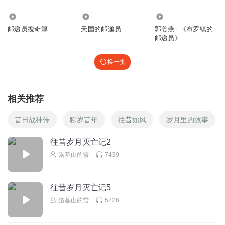
1973
2407
4.32万
邮递员搜奇簿
天国的邮递员
郭姜燕 | 《布罗镇的
邮递员》
换一批
相关推荐
昔日战神传
聊岁昔年
往昔如风
岁月里的故事
往昔岁月灭亡记2
洛基山的雪
7439
往昔岁月灭亡记5
洛基山的雪
5226