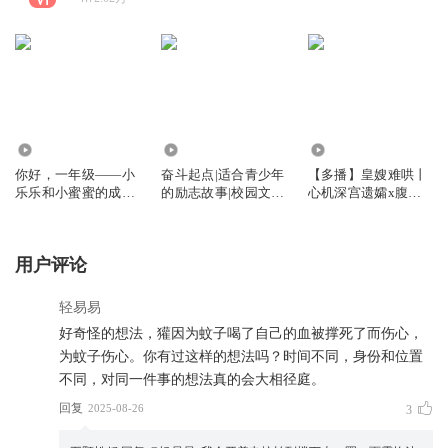
5236
3.62万
11.38万
你好，一年级——小
奋斗起点|适合青少年
【多播】皇嫂难哄丨
乐乐和小蜜蜜的成长
的励志故事|校园文学
心机深宫遗孀x腹黑
日记
必读从书
控场王爷丨古言虐渣
用户评论
轻易易
好奇怪的想法，獾因为蚊子喝了自己的血被撑死了而伤心，
为蚊子伤心。你有过这样的想法吗？时间不同，身份和位置
不同，对同一件事的想法真的会大相径庭。
回复
2025-08-26
3