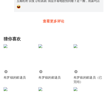
五颗松籽
回复 @
轻易易
:
我会开着电蚊拍到楼下走一圈，雨露均沾
查看更多评论
猜你喜欢
2607
1221
8756
布罗镇的邮递员
布罗镇的邮递员
布罗镇的邮递员（已
完结）