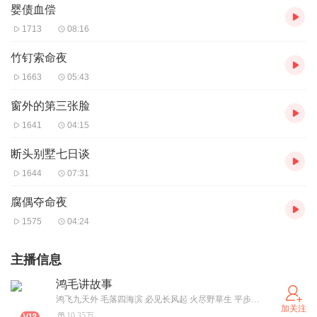
婴债血偿
1713
08:16
竹钉索命夜
1663
05:43
窗外的第三张脸
1641
04:15
断头别墅七日谈
1644
07:31
腐偶夺命夜
1575
04:24
主播信息
鸿毛讲故事
鸿飞九天外 毛落四海滨 必见长风起 火尽野草生 平步踏青云 安栖桃李春 幸有山河伴 福泽万事存 __铁粉笙棯
加关注
10.35万