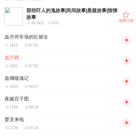
那些吓人的鬼故事|民间故事|悬疑故事|惊悚
故事
免费订阅
34.54万
470
血月停车场的红裙女
1910
07:31
血月葬
1832
07:55
血镯噬魂记
1833
08:47
夜嫁百子图
1788
09:19
婴灵来电
1728
05:19