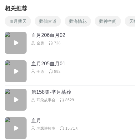
相关推荐
血月葬天
葬仙古道
葬海情花
葬神空间
天葬
血月206血月02
全勇
728
血月205血月01
全勇
892
第158集-芈月墓葬
耳朵故事会
8629
血月
老飘讲故事
15.71万