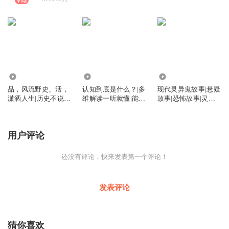
14.36万
6.76万
9.02万
品，风流野史、活，
认知到底是什么？|多
现代灵异鬼故事|悬疑
潇洒人生|历史不说的
维解读一听就懂|能力
故事|恐怖故事|灵异
那些事|宫廷
提升宝典
故事|吓人
用户评论
还没有评论，快来发表第一个评论！
发表评论
猜你喜欢