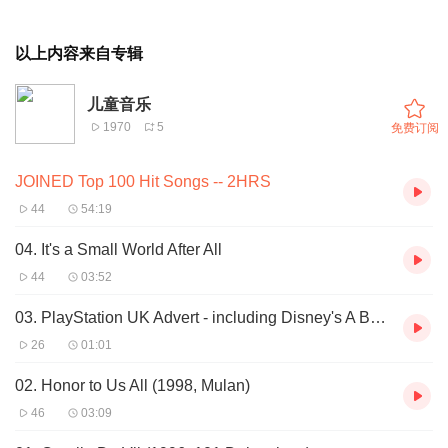
以上内容来自专辑
儿童音乐
1970
5
免费订阅
JOINED Top 100 Hit Songs -- 2HRS
44
54:19
04. It's a Small World After All
44
03:52
03. PlayStation UK Advert - including Disney's A Bug's Life
26
01:01
02. Honor to Us All (1998, Mulan)
46
03:09