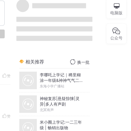
电脑版
论
公众号
相关推荐
换一批
李哪吒上学记｜稀里糊
赞
涂一年级&神神气气二年
级
东海小学广播站
神秘复苏|悬疑惊悚|灵
异|多人有声剧
北冥有声
赞
米小圈上学记:一二三年
级 | 畅销出版物