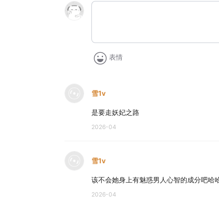
表情
雪1v
是要走妖妃之路
2026-04
雪1v
该不会她身上有魅惑男人心智的成分吧哈哈
2026-04