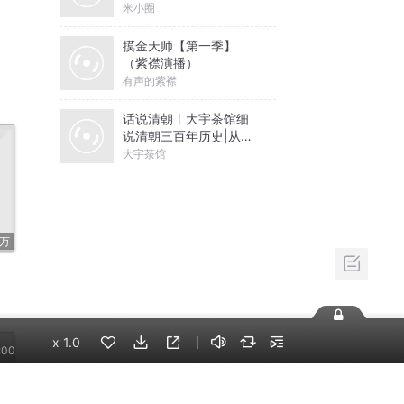
米小圈
摸金天师【第一季】
（紫襟演播）
有声的紫襟
话说清朝丨大宇茶馆细
说清朝三百年历史|从努
尔哈赤到末代皇帝溥仪|
大宇茶馆
康熙雍正乾隆
7万
了
x
1.0
:00