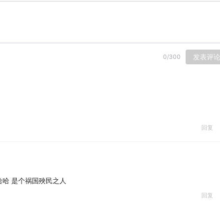
发表评
0
/
300
回复
哈 是个祸国殃民之人
回复