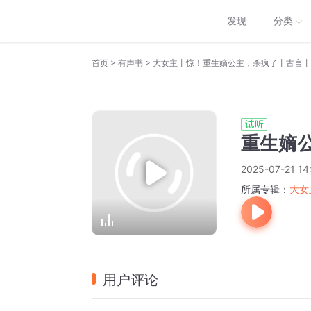
发现
分类
>
>
首页
有声书
大女主丨惊！重生嫡公主，杀疯了丨古言丨
重生嫡公
2025-07-21 14
所属专辑：
大女
用户评论