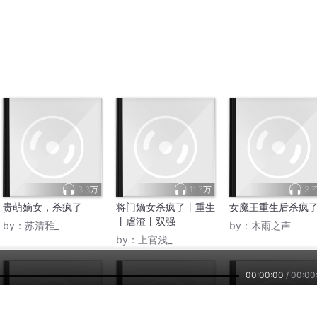
3.3万
11.7万
3.
贵萌嫡女，杀疯了
将门嫡女杀疯了丨重生
女魔王重生后杀疯
丨虐渣丨双强
by：
苏清雅_
by：
木雨之声
by：
上官浅_
00:00:00
/
00:00