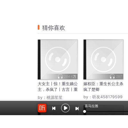
猜你喜欢
284.6万
287
大女主丨惊！重生嫡公
嫁权臣：重生长公主杀
主，杀疯了丨古言丨重
疯了楚卿
生丨女强丨权谋
by：
听友458179599
by：
桃源笙笙
喜马拉雅