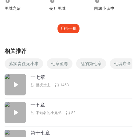
6.57万
5.19万
1923
围城之后
丧尸围城
围城小谈中
换一批
相关推荐
落实责任无小事
七章至尊
乱的第七章
七魂序章
十七章
卧虎堂主
1453
十七章
不知名的小兄弟
82
第十七章