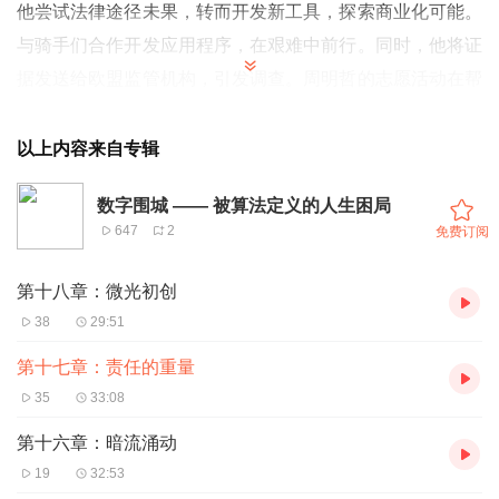
他尝试法律途径未果，转而开发新工具，探索商业化可能。
与骑手们合作开发应用程序，在艰难中前行。同时，他将证
据发送给欧盟监管机构，引发调查。周明哲的志愿活动在帮
助老年人的同时，也给学生上了一堂生动的教育课。联盟成
员在各自领域推动改变，风暴即将来临。
以上内容来自专辑
数字围城 —— 被算法定义的人生困局
647
2
免费订阅
第十八章：微光初创
38
29:51
第十七章：责任的重量
35
33:08
第十六章：暗流涌动
19
32:53