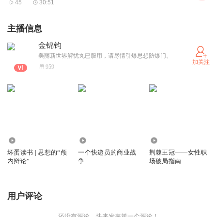
45
30:51
主播信息
金锦钧
美丽新世界解忧丸已服用，请尽情引爆思想防爆门。
加关注
959
2.92万
2803
1198
坏蛋读书 | 思想的“颅
一个快递员的商业战
荆棘王冠——女性职
内辩论”
争
场破局指南
用户评论
还没有评论，快来发表第一个评论！