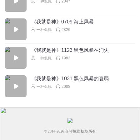
一种侃侃
2047
小惯饭
主播什么意思？这么突然吗
《我就是神》0709 海上风暴
回复
2025-08-04
4
一种侃侃
2826
团吱书
回复 @
小惯饭
:
原作到这就完结了
《我就是神》1123 黑色风暴在消失
梧桐叶落下_塔柳喜讯
一种侃侃
1982
我在这感觉还有几个疑点 1诺亚已经涨到多大了？ 2江缘的花
滑有没有到满级？（可能是我记错了） 3江缘编曲等级有没
有满级？（可能是我忘了） 4江家的产业后续怎么样了？ 5江
《我就是神》1031 黑色风暴的衰弱
鹰少有没有回来？ 6江缘他颜值体分现在（可能是我忘了）
一种侃侃
2008
回复
2025-11-09
0
梧桐叶落下_塔柳喜讯
回复 @
梧桐叶落下_塔柳喜讯
:
2025/11/9/星期
日
© 2014-
2026
喜马拉雅 版权所有
放羊娃坤子