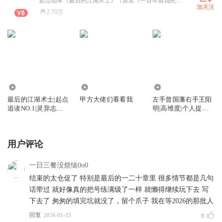
起点仙草《最后的江湖术士》（原名《一百年前我死了》已上架！不水字数！全程无毒！不是仙草你来打主包！
加关注
2.70万
18.64万
45
8.44万
最后的江湖术士|起点
甲方大佬们看看我
左手曾国藩右手王阳
追读NO.1|灵异志怪|
明|高维度|个人提升|
民俗悬疑|秘术修仙|
为人处事|哲学|知行
道士升级|多人剧
合一|格局|人生智慧
用户评论
一日三餐没烦恼0o0
结束的太仓促了 特别是最后的一二十章里 很多情节都是几句
话带过 就好像真的把号练满级了一样 就懒得继续玩下去 写
下去了 匆匆的填完坑就没了，留个爪子 我在等2026的那批人
回复
2026-01-15
8