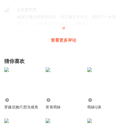
人以芙为贵
感谢主播为我带来快乐，祝主播天天开心，期待下一本新
书！！！（2025年8月7日凌晨1：23听完）
回复
2025-08-06
8
查看更多评论
团吱书
回复 @
人以芙为贵
:
下本书见！
猜你喜欢
忆那时雨纷纷
听不到主播的声音了
回复
2025-08-06
5
团吱书
回复 @
忆那时雨纷纷
:
哦吼
1198.29万
1.59万
493.01万
对方正在输入中TVT
穿越后她只想当咸鱼
呆爸萌妹
萌妹Q谈
求出番外，求求了
回复
2025-07-30
2