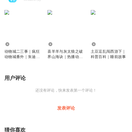
199.22万
72.20万
703.52万
动物城二三事｜疯狂
喜羊羊与灰太狼之破
土豆逗乱闯西游下｜
动物城番外｜朱迪尼
界山海诀｜热播动画
科普百科｜睡前故事
克小时候｜睡前故事
｜羊村守护者13｜天
马座动画
用户评论
还没有评论，快来发表第一个评论！
发表评论
猜你喜欢