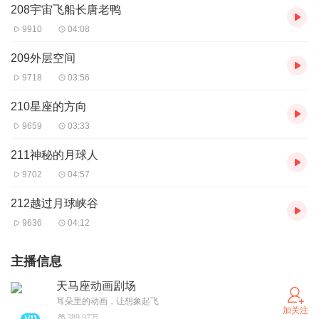
208宇宙飞船长唐老鸭
9910
04:08
209外层空间
9718
03:56
210星座的方向
9659
03:33
211神秘的月球人
9702
04:57
212越过月球峡谷
9636
04:12
主播信息
天马座动画剧场
耳朵里的动画，让想象起飞
加关注
389.97万