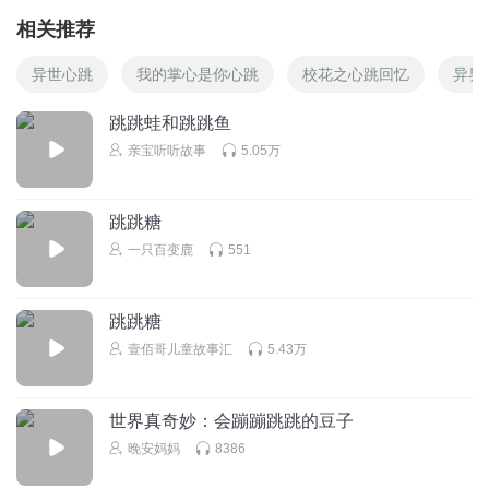
相关推荐
异世心跳
我的掌心是你心跳
校花之心跳回忆
异界
跳跳蛙和跳跳鱼
亲宝听听故事
5.05万
跳跳糖
一只百变鹿
551
跳跳糖
壹佰哥儿童故事汇
5.43万
世界真奇妙：会蹦蹦跳跳的豆子
晚安妈妈
8386