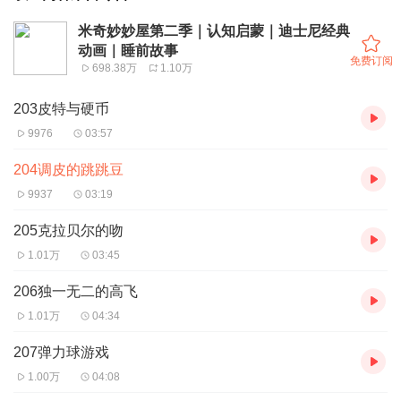
米奇妙妙屋第二季｜认知启蒙｜迪士尼经典
动画｜睡前故事
免费订阅
698.38万
1.10万
203皮特与硬币
9976
03:57
204调皮的跳跳豆
9937
03:19
205克拉贝尔的吻
1.01万
03:45
206独一无二的高飞
1.01万
04:34
207弹力球游戏
1.00万
04:08