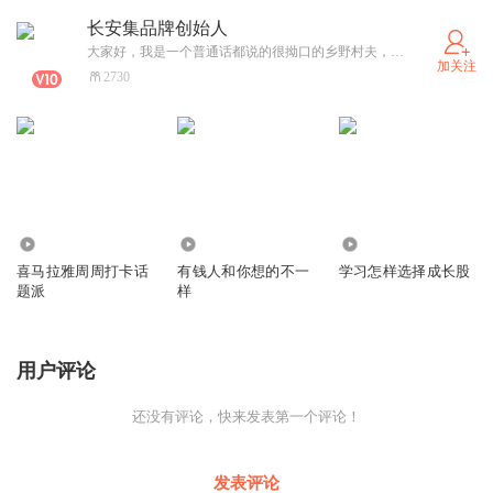
长安集品牌创始人
大家好，我是一个普通话都说的很拗口的乡野村夫，一个不属于城市但又不得不在城市生活的真正的农村人，生于长安—斗门—镐京！感谢喜马拉雅，给了我一个自我突破的机会，让我变得勇敢，择书而读，既能学习还能让我有机会在尘土多年以后为亲朋好友们留点回忆，同时，感谢陌生朋友的宽容，也期待大家的批评，以便我努力的改正并能够不断的提高！
加关注
2730
8871
932
858
喜马拉雅周周打卡话
有钱人和你想的不一
学习怎样选择成长股
题派
样
用户评论
还没有评论，快来发表第一个评论！
发表评论