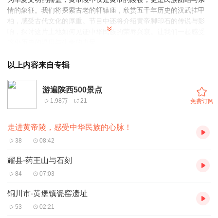
情的象征。我们将探索古老的轩辕庙，欣赏五千年历史的汉武挂甲
柏，感受古代文化的厚重。节目中还将介绍黄帝脚印石的传说与影
响，探讨这片土地如何见证中华民族的荣辱兴衰。让我们一起感受
这份历史的温度与生命的力量。
以上内容来自专辑
游遍陕西500景点
1.98万
21
免费订阅
走进黄帝陵，感受中华民族的心脉！
38
08:42
耀县-药王山与石刻
84
07:03
铜川市-黄堡镇瓷窑遗址
53
02:21