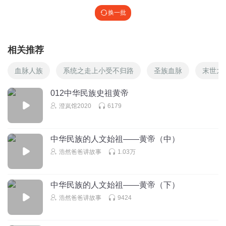
换一批
相关推荐
血脉人族
系统之走上小受不归路
圣族血脉
末世之
012中华民族史祖黄帝
澄岚馆2020
6179
中华民族的人文始祖——黄帝（中）
浩然爸爸讲故事
1.03万
中华民族的人文始祖——黄帝（下）
浩然爸爸讲故事
9424