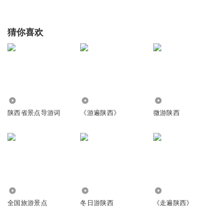
猜你喜欢
2.05万
3.64万
1.73万
陕西省景点导游词
《游遍陕西》
微游陕西
1389
2015
3.49万
全国旅游景点
冬日游陕西
《走遍陕西》