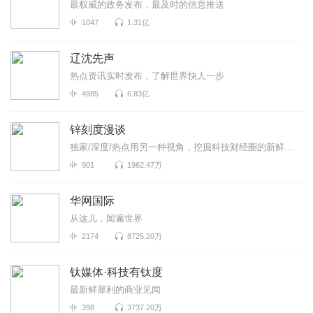
最权威的政务发布，最及时的信息推送
1047
1.31亿
辽沈先声
热点资讯实时发布，了解世界快人一步
4985
6.83亿
锌刻度漫谈
独家/深度/热点用另一种视角，挖掘科技财经圈的新鲜事！《锌刻度漫谈》是锌刻度与喜马拉雅联合出品...
901
1962.47万
华网国际
从这儿，闻遍世界
2174
8725.20万
钛媒体·科技有钛度
最新鲜犀利的商业见闻
398
3737.20万