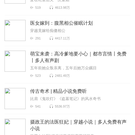
519
4613.98万
医女嫁到：腹黑相公催眠计划
穿越竟嫁给痴傻相公
291
4417.11万
萌宝来袭：高冷爹地要小心｜都市言情丨免费
丨多人有声剧
五年前她众叛亲离，五年后她万众瞩目
523
2481.49万
传古奇术 | 精品小说免费听
比肩《鬼吹灯》《盗墓笔记》的风水奇书
541
5536.97万
摄政王的法医狂妃｜穿越小说｜多人免费有声
小说