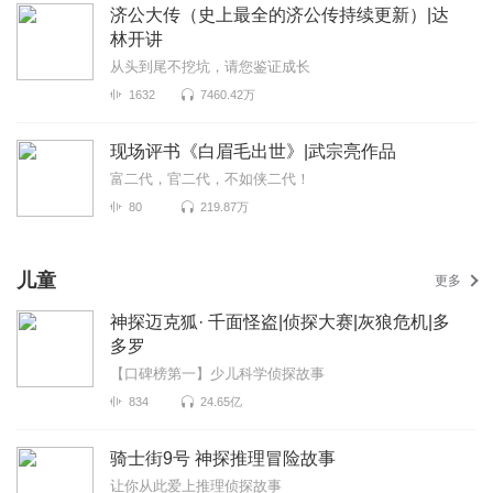
济公大传（史上最全的济公传持续更新）|达
林开讲
从头到尾不挖坑，请您鉴证成长
1632
7460.42万
现场评书《白眉毛出世》|武宗亮作品
富二代，官二代，不如侠二代！
80
219.87万
儿童
更多
神探迈克狐· 千面怪盗|侦探大赛|灰狼危机|多
多罗
【口碑榜第一】少儿科学侦探故事
834
24.65亿
骑士街9号 神探推理冒险故事
让你从此爱上推理侦探故事