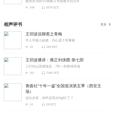
腹黑女法医VS病娇王爷甜蜜开怼日常
249
5074.32万
相声评书
更多
王玥波说聊斋之青梅
半人半狐小姑娘，内心是个军事家
23
540.49万
王玥波播讲：雍正剑侠图·第七部
三打剑山高潮迭起，7年一剑群侠登场
161
7340.78万
青曲社“十年一鉴”全国巡演第五季（西安主
场）
这位乡党，你咋还笑出highC了？
14
59.02万