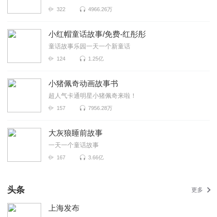
322
4966.26万
小红帽童话故事/免费-红彤彤
童话故事乐园一天一个新童话
124
1.25亿
小猪佩奇动画故事书
超人气卡通明星小猪佩奇来啦！
157
7956.28万
大灰狼睡前故事
一天一个童话故事
167
3.66亿
头条
更多
上海发布