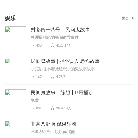
娱乐
更多
封都街十八号｜民间鬼故事
整理最精彩的民间诡异事件
430
4120.17万
民间鬼故事 | 胆小误入 恐怖故事
听完后睡不着觉还想听的鬼故事故事
1674
4.76亿
民间鬼故事丨练胆丨B哥播讲
免费
631
3004.36万
非常八卦|闲侃娱乐圈
吃瓜聊八卦，娱乐你我他