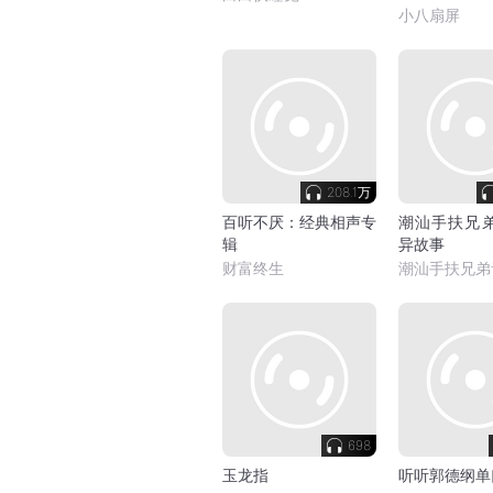
小八扇屏
208.1万
百听不厌：经典相声专
潮汕手扶兄弟
辑
异故事
财富终生
潮汕手扶兄弟
698
玉龙指
听听郭德纲单