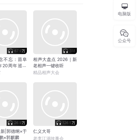
电脑版
公众号
67.9万
318
廿念不忘：苗阜
相声大盘点 2026｜新
作20周年巡演
老相声一键收听
曲社
馆
精品相声大会
26.9万
126.5万
新|郭德纲×于
仁义大哥
鹏×郭麒麟
老李江湖故事会