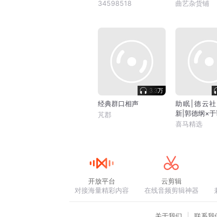
34598518
曲艺杂货铺
3.3万
经典群口相声
助眠|德云社
新|郭德纲×于
芃郡
喜马精选
开放平台
云剪辑
对接海量精彩内容
在线音频剪辑神器
关于我们
联系我