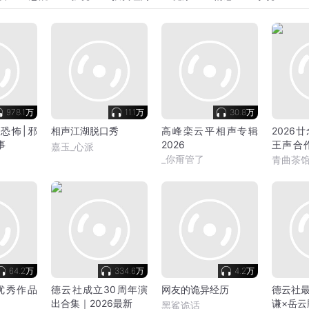
978.1万
11.1万
30.8万
恐怖|邪
相声江湖脱口秀
高峰栾云平相声专辑
2026
事
2026
王声合
嘉玉_心派
特辑|青
_你甭管了
青曲茶
64.2万
334.6万
4.2万
优秀作品
德云社成立30周年演
网友的诡异经历
德云社最
出合集｜2026最新
谦×岳云
黑鲨诡话