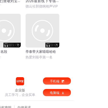
士|致敬刘宝瑞
2026最新线下专场大
合集
石
德云社郭德纲相声VIP
872.7万
3.5万
声名段
亭泰带大家嘻嘻哈哈
读
热爱刘筱亭第一名
手机端
企业版
电脑端
员工学习，企业买单
版权声明
自律承诺