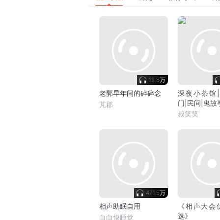
19.8万
老郭早年间的碎碎念
深夜小茶馆|
门|民间|鬼故
芃郡
叔笑笑
471.5万
相声助眠自用
《相声大会
选》
白白快睡觉