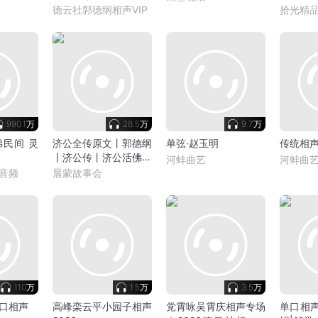
德云社郭德纲相声VIP
拾光精
990.1万
28.5万
9.7万
民间 灵
济公全传原文丨郭德纲
单弦·赵玉明
传统相
丨济公传丨济公活佛丨
河蚌曲艺
河蚌曲
游本昌
音频
晨蒙故事会
110万
1.5万
3.5万
口相声
高峰栾云平小园子相声
党霄咏吴霄庆相声专场
单口相声