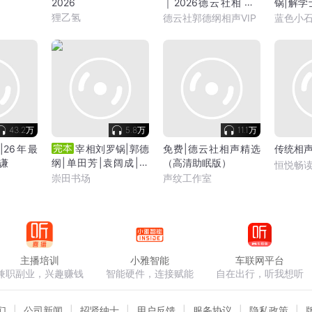
2026
｜2026德云社相声 |
锅|解学
上海小专场
先生
狸乙氢
德云社郭德纲相声VIP
蓝色小
43.2万
5.8万
11.1万
|26年最
宰相刘罗锅|郭德
免费|德云社相声精选
传统相
谦
纲|单田芳|袁阔成|评
（高清助眠版）
恒悦畅
书|德云社
崇田书场
声纹工作室
主播培训
小雅智能
车联网平台
兼职副业，兴趣赚钱
智能硬件，连接赋能
自在出行，听我想听
们
公司新闻
招贤纳士
用户反馈
服务协议
隐私政策