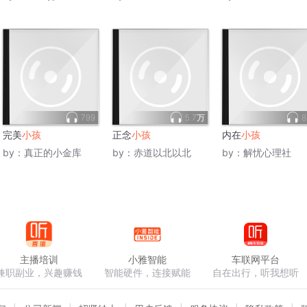
799
5.7万
8
完美
小孩
正念
小孩
内在
小孩
by：
真正的小金库
by：
赤道以北以北
by：
解忧心理社
主播培训
小雅智能
车联网平台
兼职副业，兴趣赚钱
智能硬件，连接赋能
自在出行，听我想听