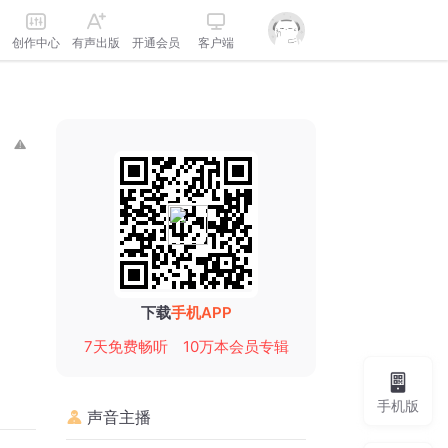
创作中心
有声出版
开通会员
客户端
下载
手机APP
7天免费畅听
10万本会员专辑
手机版
声音主播