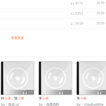
2025-
3170
2025-
3253
2025-
3039
查看更多
358
4084
16
快
小孩
，慢
小孩
笨
小孩
笨
小孩
by：
徐徐_yj
by：
海霞煦时
by：
chsubuddha