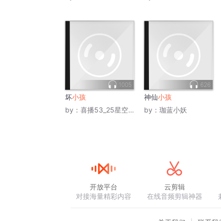
1005
626
坏
小孩
神仙
小孩
by：
喜播53_25星空灿烂
by：
珈蓝小妖
开放平台
云剪辑
对接海量精彩内容
在线音频剪辑神器