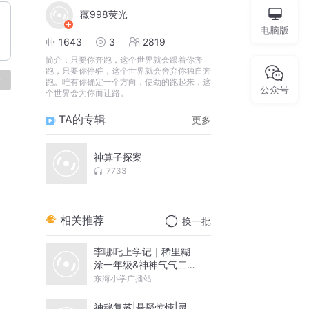
薇998荧光
电脑版
1643
3
2819
简介：
只要你奔跑，这个世界就会跟着你奔
跑，只要你停驻，这个世界就会舍弃你独自奔
论
跑。唯有你确定一个方向，使劲的跑起来，这
公众号
个世界会为你而让路。
TA的专辑
更多
神算子探案
7733
相关推荐
换一批
李哪吒上学记｜稀里糊
涂一年级&神神气气二年
级
东海小学广播站
神秘复苏|悬疑惊悚|灵