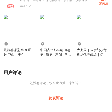
木铎(这个字念夺 ）讲史的嘴替，录书的错别字专家，非著名文史演播者以及著名拉偏架逗比~~大宇、良辰周、听风的蚕是我偶像，不解释，谢谢
加关注
3.61万
3.61万
6350
113.95万
最热补课堂|华为崛
中国古代那些秘闻趣
大变局｜从伊朗核危
起|花西币事件
史 | 野史 | 趣闻 | 考古
机到俄乌战场｜伊朗
| 秘辛 | 帝王心事、权
以色列｜巴以冲突｜
力游戏和人性欲望
中美贸易战｜中东关
系｜中美博弈
用户评论
还没有评论，快来发表第一个评论！
发表评论