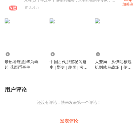
木铎(这个字念夺 ）讲史的嘴替，录书的错别字专家，非著名文史演播者以及著名拉偏架逗比~~大宇、良辰周、听风的蚕是我偶像，不解释，谢谢
加关注
3.61万
3.61万
6350
113.96万
最热补课堂|华为崛
中国古代那些秘闻趣
大变局｜从伊朗核危
起|花西币事件
史 | 野史 | 趣闻 | 考古
机到俄乌战场｜伊朗
| 秘辛 | 帝王心事、权
以色列｜巴以冲突｜
力游戏和人性欲望
中美贸易战｜中东关
系｜中美博弈
用户评论
还没有评论，快来发表第一个评论！
发表评论