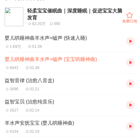
轻柔宝宝催眠曲｜深度睡眠｜促进宝宝大脑
发育
免费订阅
82.20万
490
婴儿哄睡神曲羊水声+嘘声 (快速入睡)
1.69万
01:39
婴儿哄睡神曲羊水声+嘘声 (宝宝哄睡神曲)
6642
01:39
益智音律 (治愈八音盒)
3096
02:21
益智宝贝 (治愈纯音乐)
2627
02:14
羊水声安抚宝宝 (婴儿哄睡神曲)
4334
02:19