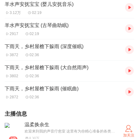
羊水声安抚宝宝 (婴儿安抚音乐)
3.12万
02:19
羊水声安抚宝宝 (古琴曲助眠)
2917
02:19
下雨天，乡村屋檐下躲雨 (深度催眠)
3872
02:36
下雨天，乡村屋檐下躲雨 (大自然雨声)
3802
02:36
下雨天，乡村屋檐下躲雨 (催眠曲)
2872
02:36
主播信息
温柔换余生
欢迎来到我的声音疗愈室 这里有为你精心准备的各类静心助眠音乐专辑，用旋律抚慰浮躁，陪你安然入梦。 订阅 XiMi会员团 = 解锁全部付费音频，享受一整年的宁静与放松。期待你的聆听，让我们在音乐里相遇。
加关注
8.30万