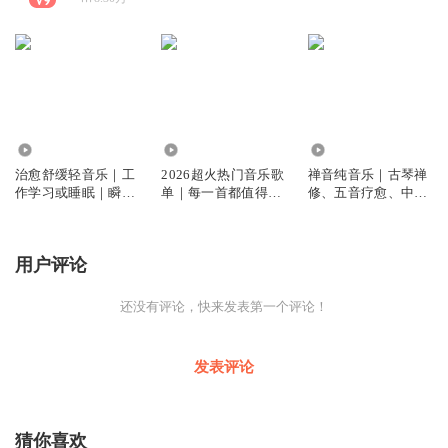
6533
3398.38万
68.01万
治愈舒缓轻音乐｜工
2026超火热门音乐歌
禅音纯音乐｜古琴禅
作学习或睡眠｜瞬间
单｜每一首都值得单
修、五音疗愈、中医
沉浸，提升专注
曲循环
养生音乐
用户评论
还没有评论，快来发表第一个评论！
发表评论
猜你喜欢