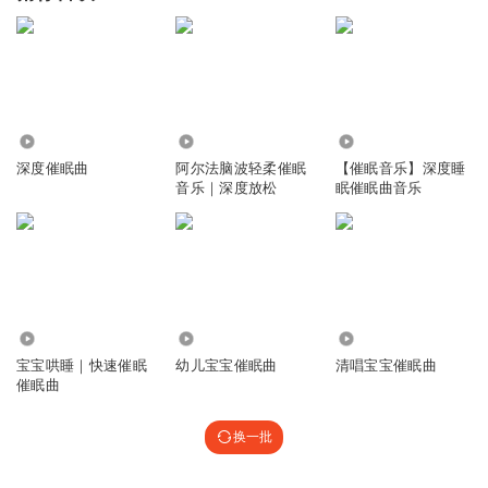
78.48万
111.44万
161.00万
深度催眠曲
阿尔法脑波轻柔催眠
【催眠音乐】深度睡
音乐｜深度放松
眠催眠曲音乐
7329
3.90万
99.85万
宝宝哄睡｜快速催眠
幼儿宝宝催眠曲
清唱宝宝催眠曲
催眠曲
换一批