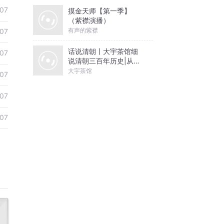
07
摸金天师【第一季】
（紫襟演播）
有声的紫襟
07
话说清朝丨大宇茶馆细
07
说清朝三百年历史|从努
尔哈赤到末代皇帝溥仪|
大宇茶馆
07
康熙雍正乾隆
07
07