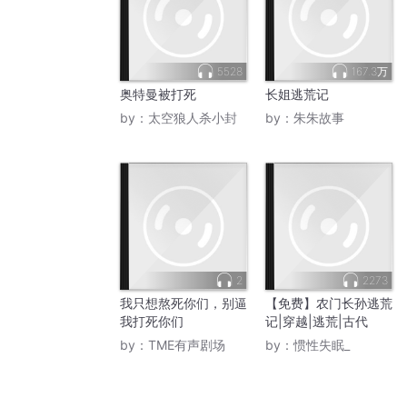
5528
167.3万
奥特曼被打死
长姐逃荒记
by：
太空狼人杀小封
by：
朱朱故事
2
2273
我只想熬死你们，别逼
【免费】农门长孙逃荒
我打死你们
记|穿越|逃荒|古代
by：
TME有声剧场
by：
惯性失眠_