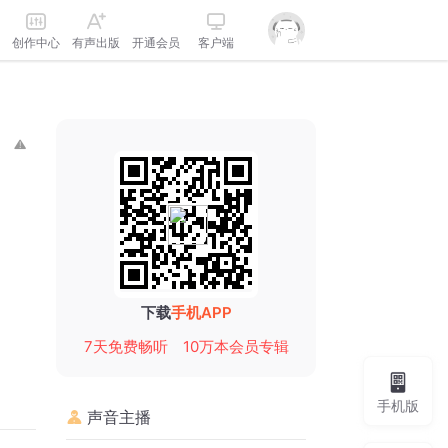
创作中心
有声出版
开通会员
客户端
下载
手机APP
7天免费畅听
10万本会员专辑
手机版
声音主播