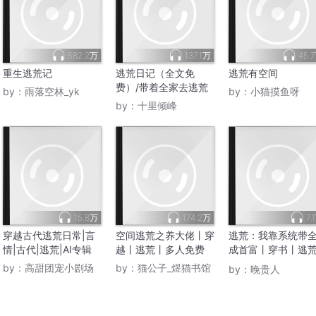
582.2万
137.1万
45.
重生逃荒记
逃荒日记（全文免
逃荒有空间
费）/带着全家去逃荒
by：
雨落空林_yk
by：
小猫摸鱼呀
by：
十里倾峰
15.8万
174.2万
7.
穿越古代逃荒日常|言
空间逃荒之养大佬丨穿
逃荒：我靠系统带
情|古代|逃荒|AI专辑
越丨逃荒丨多人免费
成首富丨穿书丨逃
系统
by：
高甜团宠小剧场
by：
猫公子_煜猫书馆
by：
晚贵人