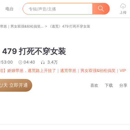
电台
上传
>
【完结】娇娘带崽，逃荒路上开挂了｜逃荒带崽｜男女双强&轻松搞笑｜VIP免费有声剧
《逃荒》479 打死不穿女装
479 打死不穿女装
:53:00
04:40
3.4万
结】娇娘带崽，逃荒路上开挂了｜逃荒带崽｜男女双强&轻松搞笑｜VIP
元/天 立即开通
喜欢
下载
分享