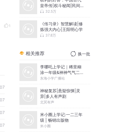
皇帝传|权斗秘闻|民间传
说
32.5万
《传习录》智慧解读|修
1
炼强大内心|王阳明心学
37.8万
相关推荐
换一批
李哪吒上学记｜稀里糊
涂一年级&神神气气二年
级
东海小学广播站
07
神秘复苏|悬疑惊悚|灵
异|多人有声剧
07
北冥有声
07
米小圈上学记:一二三年
级 | 畅销出版物
07
米小圈