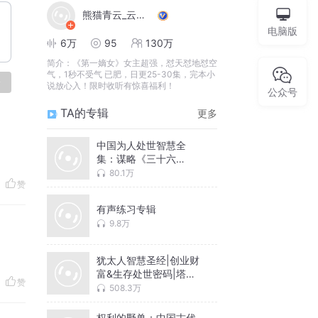
熊猫青云_云之声
电脑版
6万
95
130万
简介：
《第一嫡女》女主超强，怼天怼地怼空
气，1秒不受气 已肥，日更25-30集，完本小
论
说放心入！限时收听有惊喜福利！
公众号
TA的专辑
更多
中国为人处世智慧全
集：谋略《三十六
计》，处事《菜根谭》
80.1万
赞
｜鬼谷子 孙子兵法
有声练习专辑
9.8万
犹太人智慧圣经|创业财
富&生存处世密码|塔木
赞
德 羊皮卷
508.3万
权利的野兽：中国古代