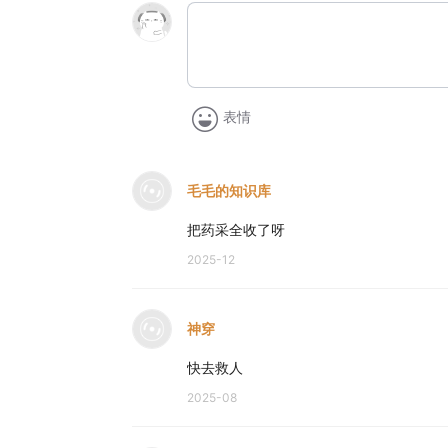
表情
毛毛的知识库
把药采全收了呀
2025-12
神穿
快去救人
2025-08