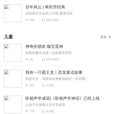
百年风云 | 单田芳经典
清朝鸦片开始流入中国,毒害百姓
200
8121.02万
儿童
更多
神奇的朋友 咖宝蛋神
跟着萌趣恐龙蛋一起探索世界吧
28
3176.06万
我有一只霸王龙丨恐龙童话故事
我是关关，我鼓励你勇敢地面对一切问题!
622
2.81亿
听相声学成语|《听相声学神话》已经上线
让孩子在捧腹大笑中学成语
775
4.29亿