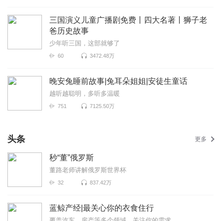
三国演义儿童广播剧免费丨四大名著丨狮子老
爸历史故事
少年听三国，这部就够了
60
3472.48万
晚安兔睡前故事|兔耳朵姐姐|安徒生童话
越听越聪明，多听多温暖
751
7125.50万
头条
更多
秒“董”俄罗斯
董路老师讲解俄罗斯世界杯
32
837.42万
蓝鲸产经|最关心你的衣食住行
覆盖汽车、房产等多个领域，关注你的需求