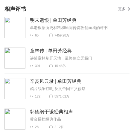
相声评书
更多
明末遗恨 | 单田芳经典
单老根据历史材料和民间传说改创而成的评书
65
7459.28万
童林传 | 单田芳经典
讲述童林别开天地，最终创立无极门
301
15.46亿
辛亥风云录 | 单田芳经典
鸦片战争打响,反抗帝国主义侵略
172
5571.62万
郭德纲于谦经典相声
黄金搭档经典作品
28
2.12亿