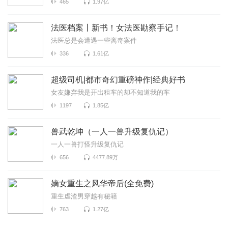
465
1.97亿
法医档案丨新书！女法医勘察手记！
法医总是会遭遇一些离奇案件
336
1.61亿
超级司机|都市奇幻重磅神作|经典好书
女友嫌弃我是开出租车的却不知道我的车
1197
1.85亿
兽武乾坤（一人一兽升级复仇记）
一人一兽打怪升级复仇记
656
4477.89万
嫡女重生之风华帝后(全免费)
重生虐渣男穿越有秘籍
763
1.27亿