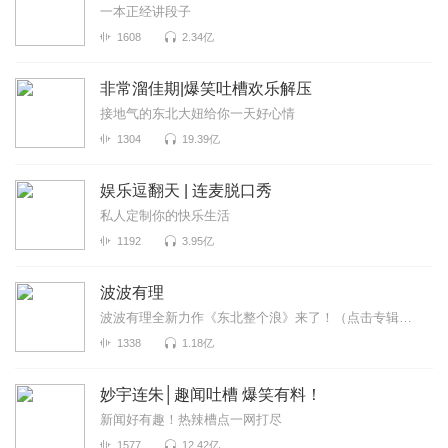
一本正经讲段子
1608
2.34亿
非常溜佳期|爆笑吐槽欢乐解压
接地气的东北大妞给你一天好心情
1304
19.39亿
娱乐逗翻天 | 连麦脱口秀
私人定制你的快乐生活
1192
3.95亿
波波有理
波波有理全新力作《东北整个浪》来了！（点击专辑名即刻收听）这是一场来自东北的脱口秀嘉年华，波波笑...
1338
1.18亿
妙宇连朱│趣闻吐槽 爆笑有料！
新闻好有趣！热辣槽点一网打尽
1577
12.42亿