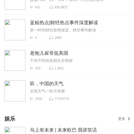
641
935.88万
蓝鲸热点|财经热点事件深度解读
第一时间财经新闻报道、财经事件解读
0
2083
老炮儿崔哥侃美国
不得不听的美国生存指南
103
1.38亿
听，中国的天气
全国天气一听尽掌握
2358
7779.07万
娱乐
更多
马上有未来 | 未来欧巴 我讲笑话