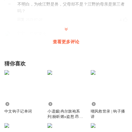
不明白，为啥江野是兽，父母却不是？江野的母亲是第三者
吗？
回复
2025-07-28
4
壮壮__壮志凌云
俞池深知道了江野的真实身份又要倒追了吗？
查看更多评论
回复
2025-07-26
4
猜你喜欢
零少家_吼姆拉
女人蛮横不讲理活该被打
回复
2025-11-23
3
潇湘怜月
俞池深终于知道和他滚床单的是江野了！
515
314.00万
624.56万
回复
2025-07-26
2
中文钩子记单词
小遗孀|冉尔旗袍系
嘲风救世录 | 钩子播
列|杨昕燃x盗愁 昂哥
讲
旁白|年上 甜宠
潇湘怜月