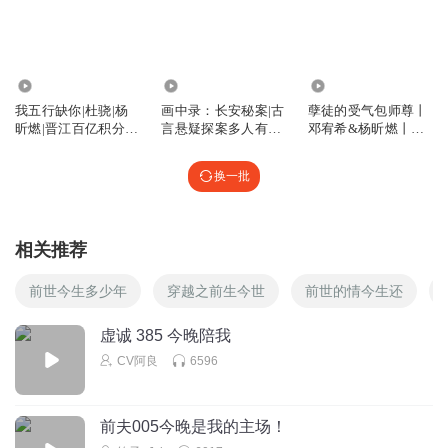
“你打呀，你打呀”……啪！第一次有人这样要求，那必须满
足你了……
回复
2025-07-26
2
1184.74万
66.43万
212.05万
我爱养猫猫
我五行缺你|杜骁|杨
画中录：长安秘案|古
孽徒的受气包师尊丨
奶油味这么浓，俞池深你知道是谁没啊，赶紧护住你的老
昕燃|晋江百亿积分西
言悬疑探案多人有声|
邓宥希&杨昕燃丨傲
子绪作品
杨昕燃领衔
娇狼狗攻略高岭之花
婆。
换一批
回复
2025-07-26
1
我爱养猫猫
回复 @
我爱养猫猫
:
还知道心疼老婆了，不错
相关推荐
我爱养猫猫
前世今生多少年
穿越之前生今世
前世的情今生还
江野受伤了你看见没，俞池深你怎么能无动于衷，让这个绿
茶碰了，你就惨了
虚诚 385 今晚陪我
CV阿良
6596
回复
2025-07-26
1
我爱养猫猫
前夫005今晚是我的主场！
江野怎么就不能打了，就准许她动手侮辱人吗？凭什么江野