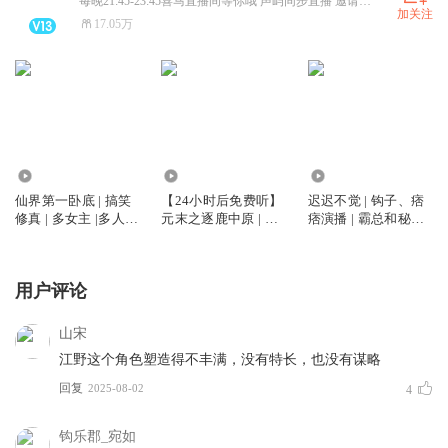
每晚21:45-23:45喜马直播间等你哦 声屿同步直播 邀请码：1IG7FlKz
加关注
17.05万
235.92万
105.68万
365.93万
仙界第一卧底 | 搞笑
【24小时后免费听】
迟迟不觉 | 钩子、痞
修真 | 多女主 |多人有
元末之逐鹿中原 | 男
痞演播 | 霸总和秘书 |
声剧
频穿越爽文
多人有声剧
用户评论
山宋
江野这个角色塑造得不丰满，没有特长，也没有谋略
回复
2025-08-02
4
钩乐郡_宛如