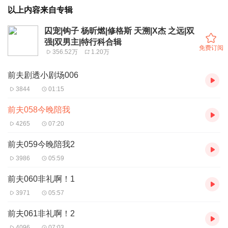
以上内容来自专辑
囚宠|钩子 杨昕燃|修格斯 天溯|X杰 之远|双
强|双男主|特行科合辑
免费订阅
356.52万
1.20万
前夫剧透小剧场006
3844
01:15
前夫058今晚陪我
4265
07:20
前夫059今晚陪我2
3986
05:59
前夫060非礼啊！1
3971
05:57
前夫061非礼啊！2
4096
07:03