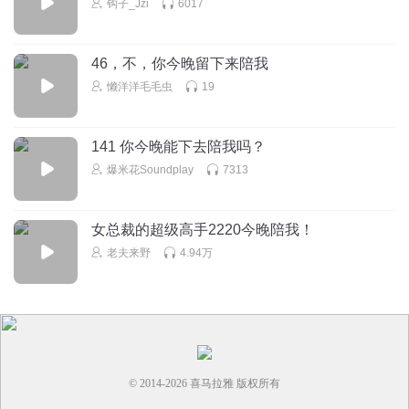
钩子_Jzi
6017
不能还手。
回复
2025-07-26
1
46，不，你今晚留下来陪我
正红色
懒洋洋毛毛虫
19
谢彤彤好讨厌呀
回复
2026-01-12
1
141 你今晚能下去陪我吗？
爆米花Soundplay
7313
女总裁的超级高手2220今晚陪我！
老夫来野
4.94万
© 2014-
2026
喜马拉雅 版权所有