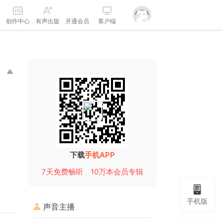
创作中心
有声出版
开通会员
客户端
下载
手机APP
7天免费畅听
10万本会员专辑
手机版
声音主播