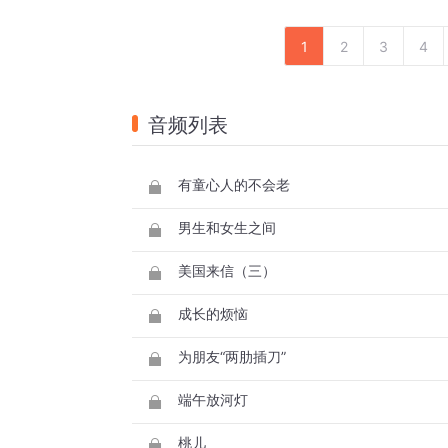
1
2
3
4
音频列表
有童心人的不会老
男生和女生之间
美国来信（三）
成长的烦恼
为朋友“两肋插刀”
端午放河灯
桃儿