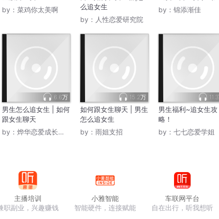
么追女生
by：
菜鸡你太美啊
by：
锦添渐佳
by：
人性恋爱研究院
6.6万
15.2万
11.
男生怎么追女生 | 如何
如何跟女生聊天 | 男生
男生福利~追女生攻
跟女生聊天
怎么追女生
略！
by：
烨华恋爱成长学会
by：
雨姐支招
by：
七七恋爱学姐
主播培训
小雅智能
车联网平台
兼职副业，兴趣赚钱
智能硬件，连接赋能
自在出行，听我想听