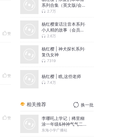
系列合集（英文版/会员
畅听）
2.7万
杨红樱童话注音本系列·
小人精的故事（会员畅
赞
听）
2.6万
杨红樱 | 神犬探长系列·
复仇女神
7319
赞
杨红樱 | 瞧,这些老师
7.4万
相关推荐
换一批
李哪吒上学记｜稀里糊
赞
涂一年级&神神气气二年
级
东海小学广播站