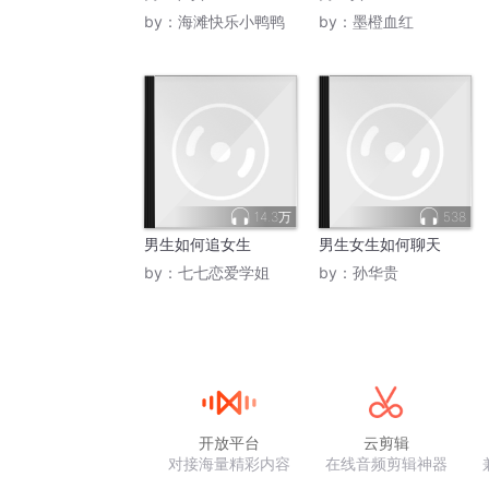
by：
海滩快乐小鸭鸭
by：
墨橙血红
14.3万
538
男生如何追女生
男生女生如何聊天
by：
七七恋爱学姐
by：
孙华贵
开放平台
云剪辑
对接海量精彩内容
在线音频剪辑神器