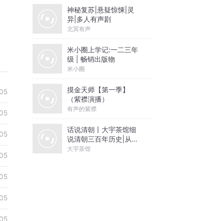
神秘复苏|悬疑惊悚|灵
异|多人有声剧
北冥有声
米小圈上学记:一二三年
级 | 畅销出版物
米小圈
摸金天师【第一季】
05
（紫襟演播）
有声的紫襟
05
话说清朝丨大宇茶馆细
05
说清朝三百年历史|从努
尔哈赤到末代皇帝溥仪|
大宇茶馆
05
康熙雍正乾隆
05
05
05