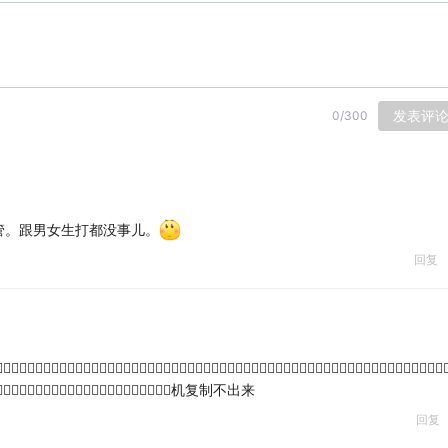
发表评
0
/
300
管。跟男女生打都没事儿。
回复
而⃠且⃠就⃠算⃠你⃠可⃠以⃠复⃠制⃠也⃠粘⃠贴⃠不⃠了⃠请⃠大⃠家⃠不⃠要⃠试⃠了⃠只⃠有⃠六⃠千⃠元⃠以⃠上⃠
要⃠试⃠了⃠只⃠有⃠六⃠千⃠元⃠以⃠上⃠的⃠手⃠机复制不出来
回复