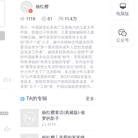
杨红樱
电脑版
1119
61
11.4万
简介：
中国新世纪具有广泛影响力的儿童文学
作家。曾做过小学老师、儿童读物编辑和儿童
论
刊物主编。被中宣部评为全国宣传文化系
公众号
统“四个一批”人才，被中央精神文明建设指导
委员会评为“第一届全国未成年人思想道德建
设先进工作者”，被国务院新闻办公室授予“讲
好中国故事文化交流使者”称号，享受国务院
特殊津贴的“有突出贡献的专家”。在作品中坚
持“教育应该把人性关怀放在首位”的理念，在
中小学产生了广泛的影响，多次被少年儿童评
为“心中最喜爱的作家”。获2014国际安徒生
3
奖提名，曾获世界知识产权组织版权金奖、中
宣部“五个一工程”奖、中国出版政府奖图书
奖、中华优秀出版物图书奖、全国优秀儿童文
学奖、冰心儿童图书奖等奖项。
TA的专辑
更多
杨红樱童话(典藏版)·偷
的⃠手⃠
梦的影子
9174
1
杨红樱 | 亲爱的笨笨猪