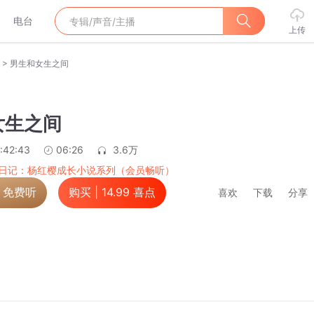
电台
上传
>
男生和女生之间
女生之间
:42:43
06:26
3.6万
日记：杨红樱成长小说系列（会员畅听）
，免费听
购买 |
14.99
喜点
喜欢
下载
分享