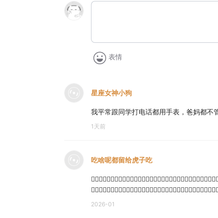
表情
星座女神小狗
我平常跟同学打电话都用手表，爸妈都不
1天前
吃啥呢都留给虎子吃
上⃠的⃠手⃠机⃠而⃠且⃠不⃠是⃠二⃠手⃠的⃠才⃠可⃠以⃠复⃠制⃠
机⃠而⃠且⃠不⃠是⃠二⃠手⃠的⃠才⃠可⃠以⃠请⃠大⃠家⃠不⃠
2026-01