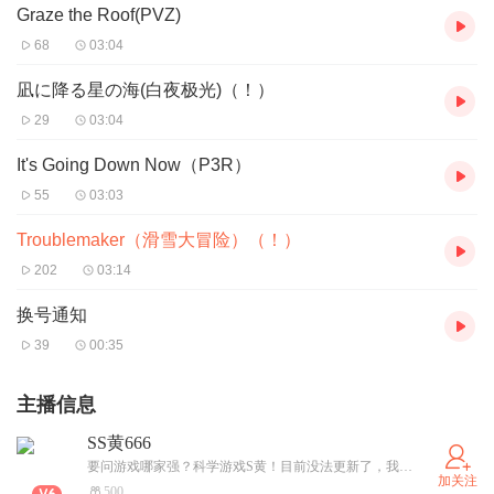
Graze the Roof(PVZ)
68
03:04
凪に降る星の海(白夜极光)（！）
29
03:04
It's Going Down Now（P3R）
55
03:03
Troublemaker（滑雪大冒险）（！）
202
03:14
换号通知
39
00:35
主播信息
SS黄666
要问游戏哪家强？科学游戏S黄！目前没法更新了，我的所有频道都必须等到今年高考结束后（大约6月8日及以后）才能更新了。（高三生望大家谅解！祝我高考大捷！）
加关注
500