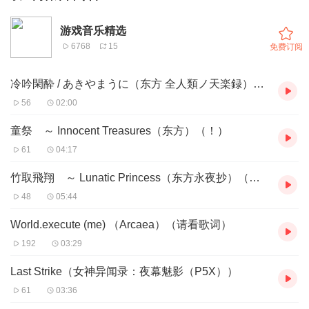
游戏音乐精选
6768
15
免费订阅
冷吟閑酔 / あきやまうに（东方 全人類ノ天楽録）（！）
56
02:00
童祭 ～ Innocent Treasures（东方）（！）
61
04:17
竹取飛翔 ～ Lunatic Princess（东方永夜抄）（！）
48
05:44
World.execute (me) （Arcaea）（请看歌词）
192
03:29
Last Strike（女神异闻录：夜幕魅影（P5X））
61
03:36