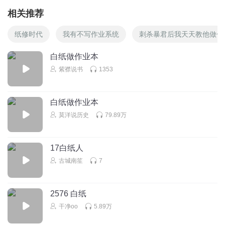
相关推荐
纸修时代
我有不写作业系统
刺杀暴君后我天天教他做作
白纸做作业本
紫襟说书
1353
白纸做作业本
莫洋说历史
79.89万
17白纸人
古城南笙
7
2576 白纸
干净oo
5.89万