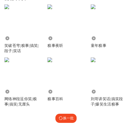
3.17万
6852
8302
笑破苍穹|糗事|搞笑|
糗事夜听
童年糗事
段子|笑话
6.35万
22.15万
7246
网络神段逗你笑|糗
糗事百科
刘哥讲笑话|搞笑段
事|搞笑|无厘头
子|爆笑生活糗事
换一批