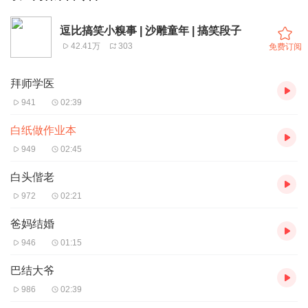
逗比搞笑小糗事 | 沙雕童年 | 搞笑段子
42.41万
303
免费订阅
拜师学医
941
02:39
白纸做作业本
949
02:45
白头偕老
972
02:21
爸妈结婚
946
01:15
巴结大爷
986
02:39