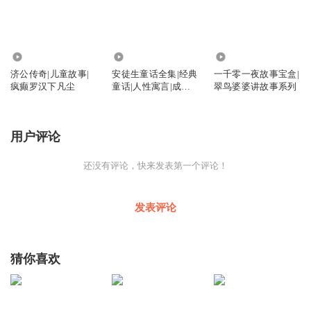
3.53万
1.20万
2.25万
济公传奇|儿童故事|
安徒生童话全集|经典
一千零一夜故事宝盒|
疯癫罗汉下凡尘
童话|人性寓言|成长
翠鸟婆婆讲故事系列
必读
用户评论
还没有评论，快来发表第一个评论！
发表评论
猜你喜欢