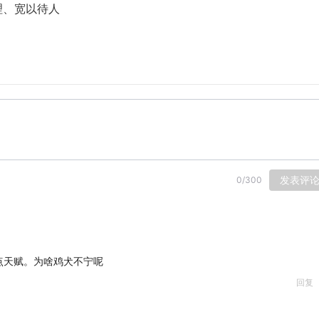
理、宽以待人
发表评
0
/
300
点天赋。为啥鸡犬不宁呢
回复