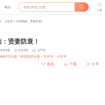
电台
上传
>
号：人性书
天涯神贴：贤妻防衰！
贴：贤妻防衰！
:04:58
03:54
5715
神贴1000篇丨绝世隐学合集丨宫中号：人性书
喜欢
下载
分享