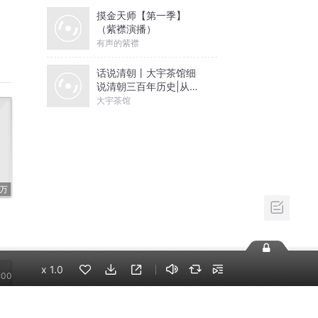
摸金天师【第一季】
（紫襟演播）
有声的紫襟
话说清朝丨大宇茶馆细
说清朝三百年历史|从努
尔哈赤到末代皇帝溥仪|
大宇茶馆
07
康熙雍正乾隆
07
07
07
07
07
x
1.0
:00
07