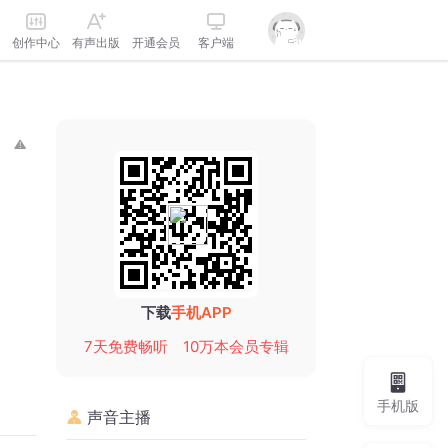
创作中心
有声出版
开通会员
客户端
下载
手机APP
7天免费畅听
10万本会员专辑
手机版
声音主播