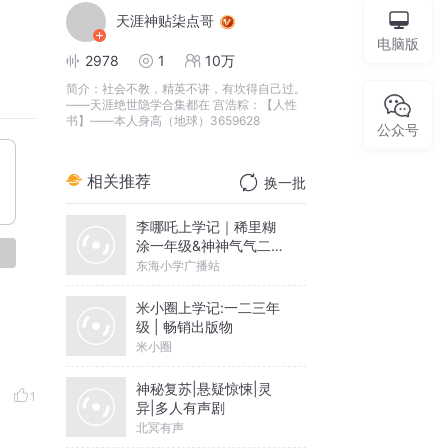
天涯神贴柒点哥
电脑版
2978
1
10万
简介：
社会不教，精英不讲，有坎得自己过。
——天涯绝世隐学合集都在 宫浩粽：【人性
书】——本人身高（地球）3659628
公众号
相关推荐
换一批
李哪吒上学记｜稀里糊
涂一年级&神神气气二年
论
级
东海小学广播站
米小圈上学记:一二三年
级 | 畅销出版物
米小圈
神秘复苏|悬疑惊悚|灵
1
异|多人有声剧
北冥有声