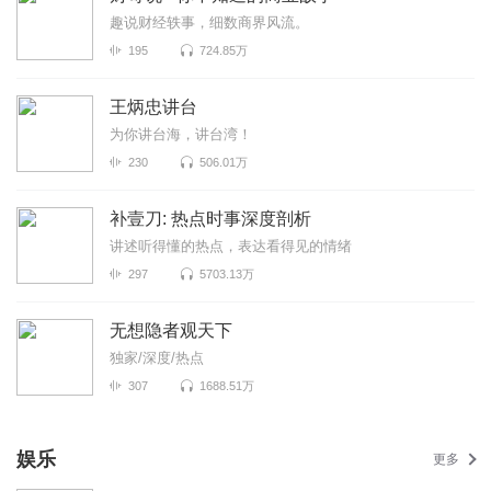
趣说财经轶事，细数商界风流。
195
724.85万
王炳忠讲台
为你讲台海，讲台湾！
230
506.01万
补壹刀: 热点时事深度剖析
讲述听得懂的热点，表达看得见的情绪
297
5703.13万
无想隐者观天下
独家/深度/热点
307
1688.51万
娱乐
更多