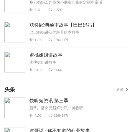
晚安妈妈工作室为小朋友们量身定制的童话
413
4.22亿
获奖|经典绘本故事【巴巴妈妈】
巴巴妈妈讲获奖经典绘本故事
1173
2293.41万
蜜桃姐姐讲故事
蜜桃姐姐讲故事
2316
8.66亿
头条
更多
快听短资讯 第三季
新华广播出品新鲜资讯一键收听！
4132
9269.14万
财哥说 · 你不知道的商业故事