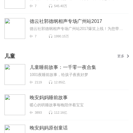
7
545.40万
德云社郭德纲相声专场广州站2017
德云社郭德纲相声专场广州站2017爆笑上线！为您带来《说学逗胖》《金鸡爆笑《绕口令》等高能相声！各种...
7
1990.15万
儿童
更多
儿童睡前故事：一千零一夜合集
1001夜睡前故事，给孩子夜夜好梦
2119
12.85亿
晚安妈妈睡前故事
暖心的哄睡故事每晚陪伴着宝宝
3893
112.16亿
晚安妈妈原创童话