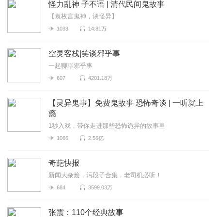
怪力乱神 子不语 | 清代民间鬼故事
【袁枚言鬼神，谈怪异】
1033
14.81万
空灵客栈|笑谈邪乎事
一起聊聊邪乎事
607
4201.18万
【灵异鬼事】免费鬼故事 恐怖奇谈 | 一听就上
瘾
1秒入戏，带你走进那些恐怖诡异的故事里
1066
2.56亿
奇葩快报
新闻大杂烩，污段子合集，老司机必听！
684
3599.03万
张震：110个经典故事