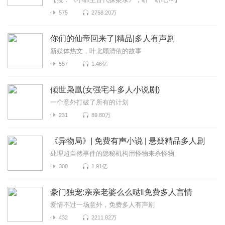
575
2758.20万
你们的仙帝回来了|精品|多人有声剧
新媒体热文，叶北顾清依的故事
557
1.46亿
倾世枭凰(女强宅斗多人小说剧)
一个意外打破了所有的计划
231
89.80万
《异物局》| 免费有声小说 | 悬疑精品多人剧
处理超自然事件的隐秘机构用怪物来杀怪物
300
1.91亿
豪门独宠:亲亲老婆么么哒‖免费多人言情
爱情不过一场意外，免费多人有声剧
432
2211.82万