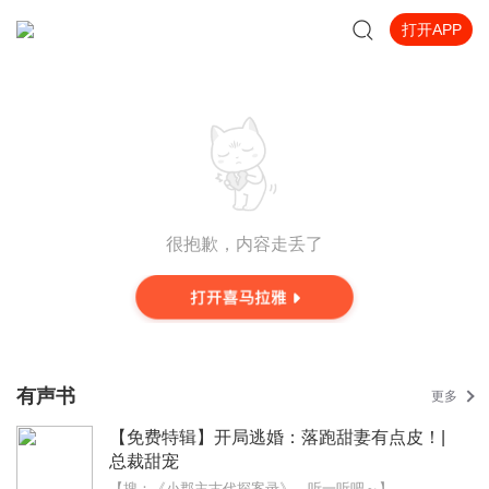
打开APP
很抱歉，内容走丢了
有声书
更多
【免费特辑】开局逃婚：落跑甜妻有点皮！|
总裁甜宠
【搜：《小郡主古代探案录》，听一听吧～】