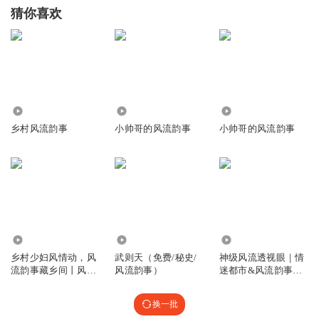
猜你喜欢
33.98万
4.00万
6813
乡村风流韵事
小帅哥的风流韵事
小帅哥的风流韵事
139.22万
4.93万
339.40万
乡村少妇风情动，风
武则天（免费/秘史/
神级风流透视眼｜情
流韵事藏乡间丨风流
风流韵事）
迷都市&风流韵事｜
丨免费收听
猎艳都市
换一批