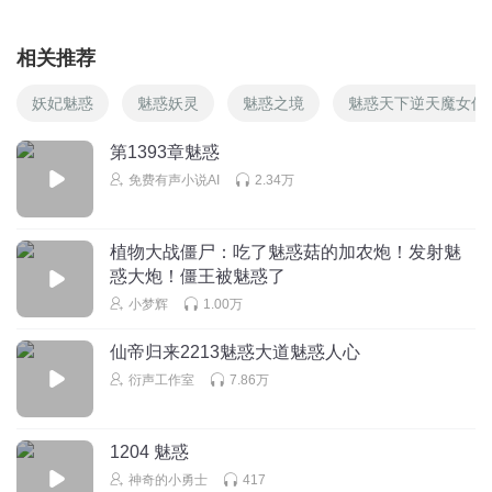
相关推荐
妖妃魅惑
魅惑妖灵
魅惑之境
魅惑天下逆天魔女传
第1393章魅惑
免费有声小说AI
2.34万
植物大战僵尸：吃了魅惑菇的加农炮！发射魅
惑大炮！僵王被魅惑了
小梦辉
1.00万
仙帝归来2213魅惑大道魅惑人心
衍声工作室
7.86万
1204 魅惑
神奇的小勇士
417