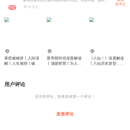
喜马拉雅全职主播100多部有声作品，年轻声线，制作团队，运 营团队成熟，合作戳
加关注
19.58万
2.62万
20.95万
19.02万
寒窑赋精讲丨人间清
黄帝阴符经深度解读
《八仙！》深度解读
醒丨人生感悟丨破局
丨顶级智慧丨为人处
丨八仙历史原型，电
思维
世 谋略格局
影背后的真实八仙丨
八仙过海丨暑期档电
影丨豆瓣高分
用户评论
还没有评论，快来发表第一个评论！
发表评论