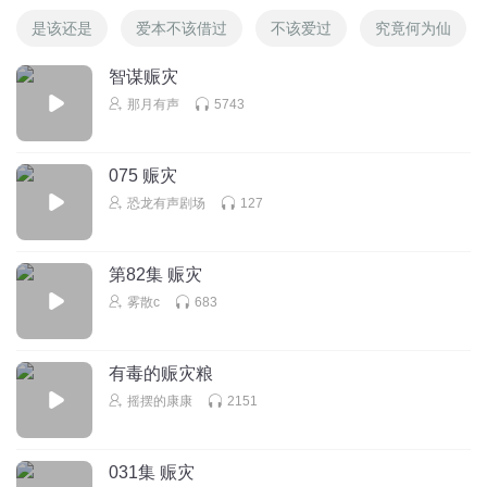
是该还是
爱本不该借过
不该爱过
究竟何为仙
智谋赈灾
那月有声
5743
075 赈灾
恐龙有声剧场
127
第82集 赈灾
雾散c
683
有毒的赈灾粮
摇摆的康康
2151
031集 赈灾