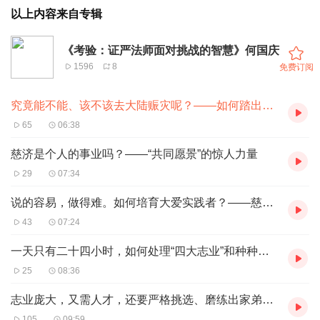
以上内容来自专辑
《考验：证严法师面对挑战的智慧》何国庆
1596
8
免费订阅
究竟能不能、该不该去大陆赈灾呢？——如何踏出大陆赈灾的第一步？
65
06:38
慈济是个人的事业吗？——“共同愿景”的惊人力量
29
07:34
说的容易，做得难。如何培育大爱实践者？——慈济委员的养成与传承
43
07:24
一天只有二十四小时，如何处理“四大志业”和种种难题？——时间管理与“镜子原理”
25
08:36
志业庞大，又需人才，还要严格挑选、磨练出家弟子？——如来家业的考验
105
09:59