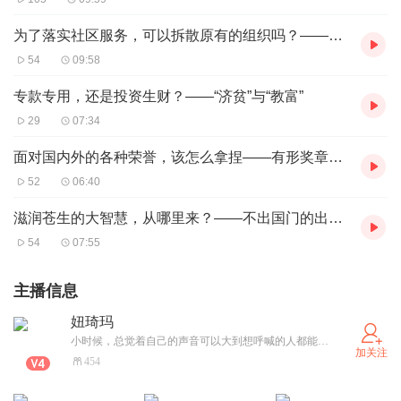
为了落实社区服务，可以拆散原有的组织吗？——落地生根的志工联络网
54
09:58
专款专用，还是投资生财？——“济贫”与“教富”
29
07:34
面对国内外的各种荣誉，该怎么拿捏——有形奖章不如具体行动
52
06:40
滋润苍生的大智慧，从哪里来？——不出国门的出家人
54
07:55
主播信息
妞琦玛
小时候，总觉着自己的声音可以大到想呼喊的人都能听到，现在，想把自己最温暖的声音让更多的人听到… 所以在喜马拉雅， 我们一起来柔软整个世界。
加关注
454