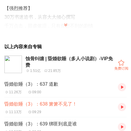
【强烈推荐】
30万书迷追书，从容大大倾心撰写
千万点击，甜虐催泪，只有你想不到的剧情
多人小说剧，君颜倾尽全力，数十位主播联袂打造现代都市
以上内容来自专辑
题材精品多人小说剧。跟着昏婚欲睡带着你们一起甜，一起
蚀骨纠缠 | 昏婚欲睡（多人小说剧）-VIP免
虐，一起笑，这里，主播包括：寻仙，甜心，破晓，依语晨
费
免费订阅
诺，番茄，故城，沈幺，夏沐，夏柳君，忧蓝，云天河，顾
1.51亿
21.85万
辰，小面包，烟雨相恭，龙辰，等等等等，听你想听，你喜
昏婚欲睡（3）：637 道歉
欢的声音这里面都有！
11.26万
09:00
昏婚欲睡（3）：638 箫箫不见了！
【内容简介】
11.13万
09:29
六年前——
她说：“给我一百万，我让你要个够！”
昏婚欲睡（3）：639 绑匪到底是谁