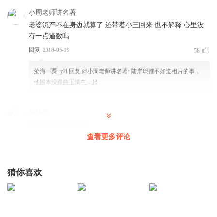
她狐疑的接过女儿的电话，就听得电话那头传来一道女人的
小周老师讲名著
声音：“对不起，您拨打的用户暂时无法接通……”
老婆流产不在身边就算了 还带着小三回来 也不解释 心里没
有一点逼数吗
【作者主播简介】
回复
2018-05-19
58
原著：步从容，《昏婚欲睡》坐拥28万书迷，长期居销量榜
沧海一粟_y2l
回复 @
小周老师讲名著
:
陆岸琰都不如道相片的事，
排行前十
他跟本没跟曲玉溪在一起
主播：君颜讲故事 喜马拉雅小主播一枚，新白透，其他技
能有待开发，期待各位导师前来调教
晶狐狸
感觉是曲贼人绑的
【购买须知】
查看更多评论
回复
2018-05-19
26
1.《昏婚欲睡》为付费有声书，单集0.2元，前32集免费试
微笑纯属礼貌_r3
回复 @
晶狐狸
:
她大嫂把她兒子送到鄉下去了
听，您也可以点击【立即购买】来购买已更新的全部集数；
猜你喜欢
每天更新1集，敬请关注。
旧人心_kf
2.严禁翻录成任何形式，严禁在任何第三方平台传播，违者
孤狼？楼司成去找的吗？
将追究法律责任。
回复
2018-06-10
9