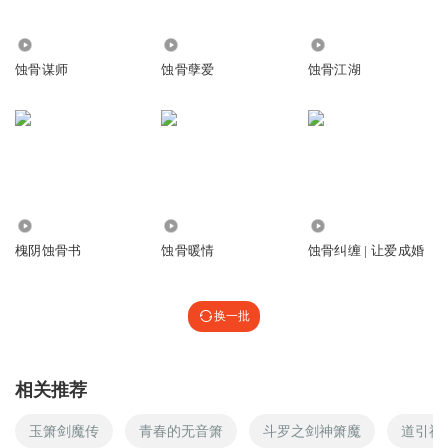
3.如在充值购买环节遇到问题，可以通过页面上方按钮，分
享至微信内使用微信支付完成购买。
我粉的很火
回复 @
旧人心_kf
:
孤狼就是特种部队，陆，楼都是孤狼
2415
8965
3.34万
4.在订阅或付费过程中，如有任何问题可在微信搜索公众号
蚀骨谋师
蚀骨孽爱
蚀骨江湖
【bestxmly】或搜索【喜马拉雅付费精品】来随时咨询问
静静聆听雨声
题，也可以拨打客服电话：0514-82395811，客服小伙伴会
姓曲的不是已经离婚了吗？怎么还死皮赖脸的在陆家
回复
为您贴心解答。
2018-12-28
9
5、本专辑仅限（全球/全国/大陆/海外“四选一”）范围内下
蓝色海水里五彩的鱼儿
载收听。
9397
217
40.39万
现实生活就不会删照片了，也不会不细问为什么流产，小说
槐阴蚀骨书
蚀骨暖情
蚀骨纠缠 | 让爱成婚
吗所以得制造点误会才有下文，所以读者才觉得男主渣！
回复
2018-12-04
9
换一批
秋夜潇潇梧桐雨
曲玉溪真不是个东西
回复
2019-05-20
7
相关推荐
玉箫剑魔传
青春的无音箫
斗罗之剑神箫魔
道引神
雪花弥漫