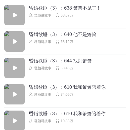
离婚了曲不要脸的还在陆府
昏婚欲睡（3）：638 箫箫不见了！
回复
2018-05-20
6
君颜讲故事
68.67万
花家姐_tr
再一次证明，夫妻之间如果没有信任一点都不会幸福的
昏婚欲睡（3）：640 他不是箫箫
回复
2020-11-03
君颜讲故事
68.12万
5
HXI苏子月
昏婚欲睡（3）：644 找到箫箫
还是君颜的配音听起来成熟、沉稳更具男人的魅力
很性
君颜讲故事
68.46万
感！当然其他人都配的很好，个人更爱君颜的声音
回复
2019-07-06
5
昏婚欲睡（3）：610 我和箫箫陪着你
君颜讲故事
回复 @
HXI苏子月
:
君颜讲故事
74.09万
雨后的天空_zx
昏婚欲睡（3）：610 我和箫箫陪着你
什么东西都没有完美的我从来不听小说，但是这部小说感觉
君颜讲故事
10.83万
还真不错；所以不只是追着听，而且还花钱听：所以只希望
一天在更新多多点。