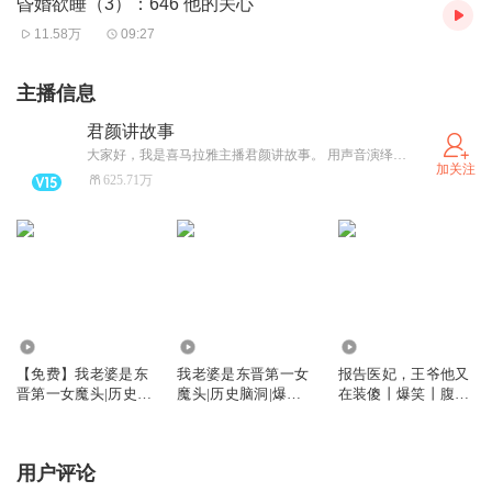
式，差一式都不离！”
昏婚欲睡（3）：646 他的关心
11.58万
09:27
所以她要想离婚，还得陪他把这三百六十五个床上小花招全
部试个遍？
主播信息
****
君颜讲故事
某男出差在外，某女过于思念，于是撺掇宝贝女儿给他打个
大家好，我是喜马拉雅主播君颜讲故事。 用声音演绎百态故事，传递温暖与力量，带你沉浸式感受故事里的人间烟火。 感谢每一位听众的陪伴，关注君颜讲故事，用声音陪你遇见更多好故事。
电话。
加关注
625.71万
“电话通了吗？”
“……通，通了。”
小宝贝一脸的紧张。
“那你怎么不跟爸爸说话？”
“……电话那头的人，不是爸爸。”
86.18万
1444.58万
342.25万
“那是谁？”
【免费】我老婆是东
我老婆是东晋第一女
报告医妃，王爷他又
晋第一女魔头|历史脑
魔头|历史脑洞|爆笑
在装傻丨爆笑丨腹黑
小宝贝可爱的眉头揪成了一团，想了想后，还是如实跟妈妈
洞|爆笑爽文|赘婿
爽文|赘婿
丨权谋丨宫斗丨多人
汇报：“是个女人……”
有声剧
女人？
用户评论