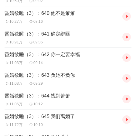
他将她抵在墙壁上：“秦暮楚，我们之间彻底玩完了！”
10.50万
09:02
六年后，再次重逢——
昏婚欲睡（3）：640 他不是箫箫
他压她在床，“一百万的交易，该是时候连本带利的讨回来
10.27万
08:16
了！”
昏婚欲睡（3）：641 确定绑匪
“可是我已经结婚了！”
10.91万
09:36
对，她结婚已有大半年了！
昏婚欲睡（3）：642 你一定要幸福
虽然，她对自己的丈夫一无所知，甚至连姓甚名谁她都不清
11.03万
09:14
楚。
她唯一知晓的是，众人在提及那个男人的时候，无不敬之重
昏婚欲睡（3）：643 负她不负你
之。
11.03万
09:29
直到有一天，那个男人如天神般降至她跟前，救她于危难之
昏婚欲睡（3）：644 找到箫箫
中，她震惊，不敢置信的瞪着眼前的坏男人。
11.06万
10:12
他一本正经道：“叫声老公来听听。”
昏婚欲睡（3）：645 我们离婚了
她勃然大怒：“我要离婚！！”
11.72万
10:10
他却不以为意，淡淡一笑，“不急，说好的床上三百六十五