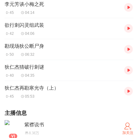
李元芳谈小梅之死
45
04:14
欲行刺闪灵组武装
42
04:06
勘现场狄公断尸身
50
06:32
狄仁杰猜破行刺谜
40
04:35
狄仁杰再勘寒光寺（上）
45
05:53
主播信息
紫襟说书
加关注
8.38万