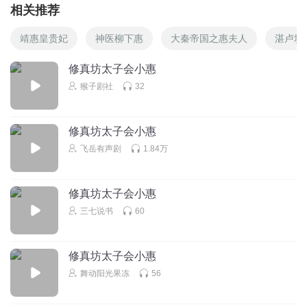
相关推荐
靖惠皇贵妃
神医柳下惠
大秦帝国之惠夫人
湛卢坊
修真坊太子会小惠
猴子剧社
32
修真坊太子会小惠
飞岳有声剧
1.84万
修真坊太子会小惠
三七说书
60
修真坊太子会小惠
舞动阳光果冻
56