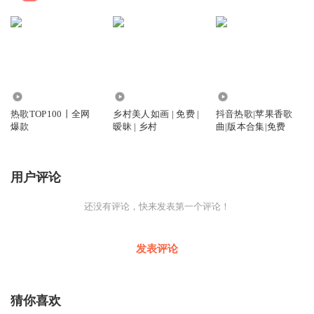
76.48万
7.65万
12.69万
热歌TOP100丨全网
乡村美人如画 | 免费 |
抖音热歌|苹果香歌
爆款
暧昧 | 乡村
曲|版本合集|免费
用户评论
还没有评论，快来发表第一个评论！
发表评论
猜你喜欢