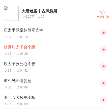
大唐迷案丨古风悬疑
2.16万
20
免费订阅
庆太平武皇欲驾寒光寺
39
03:10
修真坊太子会小惠
23
03:39
议太子狄公心不安
25
04:42
重相见郎情妾意
50
05:08
李元芳客栈见小梅
32
08:03