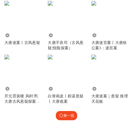
2.45万
59.64万
6510
大唐迷案丨古风悬疑
大唐不良司（古风悬
大唐迷宫案丨大唐狄
疑|惊险探案）
公案3：迷宫案
60.17万
1.86万
1233.26万
开元霓裳楼·风时序|
白骨画皮丨权谋悬疑
大唐迷案｜悬疑 推理
大唐古风悬疑探案剧|
丨大唐诡案
天花板
武侠|古风
换一批