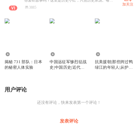
你爱听故事吗？这里是历史小灶，只熬历史浓汤。每段故事都有独特风味，等你来品！
加关注
3885
7.40万
6.44万
2.51万
揭秘 731 部队：日本
中国远征军惨烈征战
抗美援朝|那些跨过鸭
的秘密人体实验
史|中国历史|近代战
绿江的年轻人|从护士
争
到冰雕连
用户评论
还没有评论，快来发表第一个评论！
发表评论