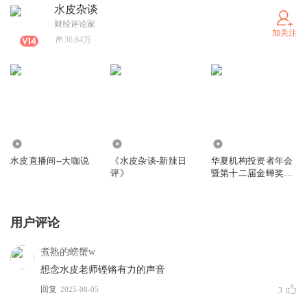
水皮杂谈
财经评论家
加关注
36.84万
6.36万
5.97亿
2568
水皮直播间--大咖说
《水皮杂谈-新辣日
华夏机构投资者年会
评》
暨第十二届金蝉奖颁
奖盛典-2018
用户评论
煮熟的螃蟹w
想念水皮老师铿锵有力的声音
回复
2025-08-05
3