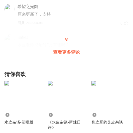
希望之光囧
原来更新了，支持
回复
2025-08-04
0
jinbo1
水皮老师视频号7月有播吗？
查看更多评论
回复
2025-08-05
0
猜你喜欢
2697
5.97亿
4257
水皮杂谈-清晰版
《水皮杂谈-新辣日
臭皮蛋的臭皮杂谈
评》