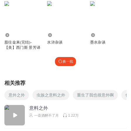
5867
46.01万
4938
股往金来(完结)-
水浒杂谈
墨水杂谈
【美】西门斯 景芳译
换一批
相关推荐
意外之外
虫族之意料之外
重生了我也很意外啊
你
意料之外
一壶酒醉不了月
1.22万