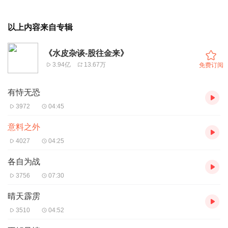
以上内容来自专辑
《水皮杂谈-股往金来》
3.94亿
13.67万
免费订阅
有恃无恐
3972
04:45
意料之外
4027
04:25
各自为战
3756
07:30
晴天霹雳
3510
04:52