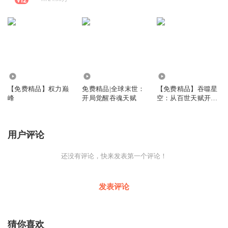
761.32万
25.29万
10.12万
【免费精品】权力巅
免费精品|全球末世：
【免费精品】吞噬星
峰
开局觉醒吞魂天赋
空：从百世天赋开始
成神
用户评论
还没有评论，快来发表第一个评论！
发表评论
猜你喜欢