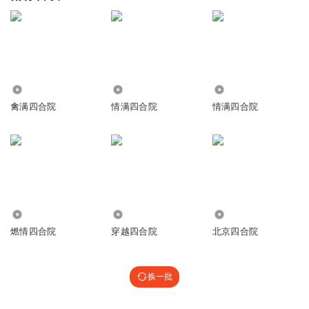
447.26万
25.64万
25.93万
禽满四合院
情满四合院
情满四合院
23.66万
12.53万
8.29万
燃情四合院
穿越四合院
北京四合院
换一批