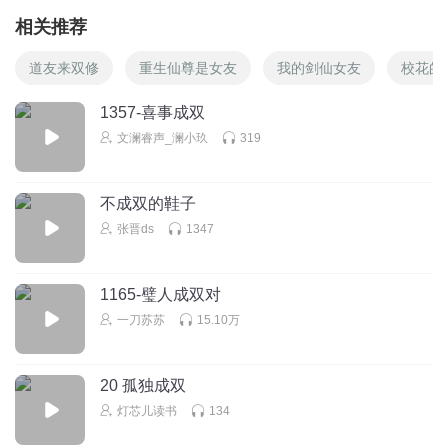
相关推荐
道友来双修
重生仙尊是女友
我的剑仙女友
校花的
1357-喜事成双
文澜睿声_澜小玖
319
不成双的鞋子
张晋ds
1347
1165-璧人成双对
一刀苏苏
15.10万
20 孤独成双
灯芯儿读书
134