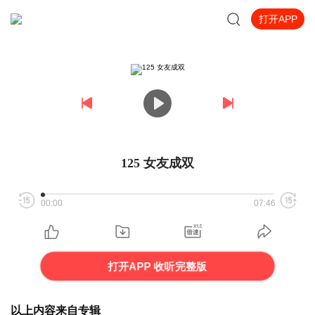
打开APP
125 女友成双
00:00
07:46
打开APP 收听完整版
以上内容来自专辑