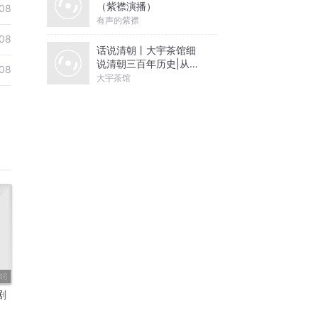
（紫襟演播）
08
有声的紫襟
08
话说清朝丨大宇茶馆细
说清朝三百年历史|从努
08
尔哈赤到末代皇帝溥仪|
大宇茶馆
康熙雍正乾隆
46
剧