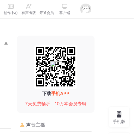
创作中心
有声出版
开通会员
客户端
下载
手机APP
7天免费畅听
10万本会员专辑
手机版
声音主播