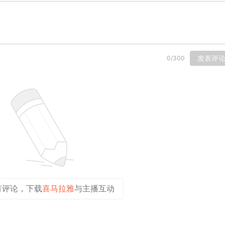
发表评
0
/
300
有评论，下载
喜马拉雅
与主播互动