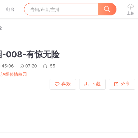
电台
上传
险
-008-有惊无险
:45:06
07:20
55
5期A组侦情校园
喜欢
下载
分享