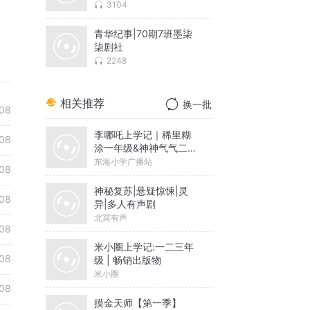
3104
青华纪事|70期7班墨柒
柒剧社
2248
相关推荐
换一批
08
李哪吒上学记｜稀里糊
08
涂一年级&神神气气二年
级
东海小学广播站
08
神秘复苏|悬疑惊悚|灵
08
异|多人有声剧
北冥有声
08
米小圈上学记:一二三年
08
级 | 畅销出版物
米小圈
08
摸金天师【第一季】