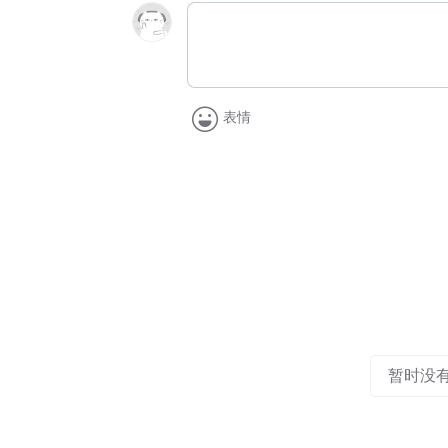
表情
暂时没