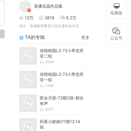
喜播实战作品集
电脑版
12万
2818
6.2万
简介：
喜播教育攀登计划主播毕业作品
论
TA的专辑
更多
公众号
侦情校园L2-72小草也菲
菲二组
2046
侦情校园L2-72小草也菲
菲一组
1359
医女天骄-72期C组-韧合
有声
2031
药香小娇娘I71期13.14
班