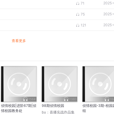
2025-
71
2025-
75
2025-
121
查看更多
1564
1380
18
侦情校园|进阶67期|侦
98期侦情校园
侦情校园-3期-校园
情校园教务处
组
by：
喜播实战作品集