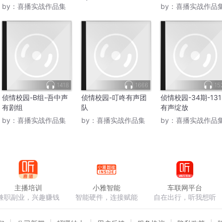
by：
喜播实战作品集
by：
喜播实战作品
1418
1666
15
侦情校园-B组-吾中声
侦情校园-叮咚有声团
侦情校园-34期-131
有剧组
队
有声绽放
by：
喜播实战作品集
by：
喜播实战作品集
by：
喜播实战作品
主播培训
小雅智能
车联网平台
兼职副业，兴趣赚钱
智能硬件，连接赋能
自在出行，听我想听