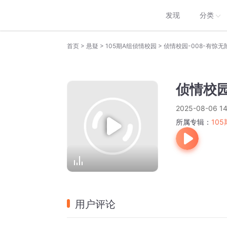
发现
分类
>
>
>
首页
悬疑
105期A组侦情校园
侦情校园-008-有惊无
侦情校园
2025-08-06 14
所属专辑：
10
用户评论