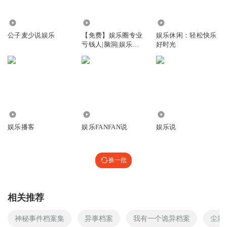
回复
2025-10-26
0
2149.71万
1266
1369
战威_nu
公子麦少说娱乐
【免费】娱乐圈专业
娱乐休闲：轻松快乐
晚上没法听
亏钱人|脑洞|娱乐圈|
好时光
轻松
回复
2025-08-24
0
15.89万
49.73万
6729
娱乐播客
娱乐FANFAN说
娱乐说
换一批
相关推荐
神秘事件档案集
异事档案
我有一个诡异档案
尘封