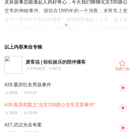
灵异故事总能激起人的好奇心，今天我们聊聊北京330路公
交车的神秘事件。据说在1995年的一个深夜，末班车上发
生了一系列不可思议的事情：穿清朝官服的人上车、老太太
与小伙子争吵下车后，车竟然消失不见。第二天这辆车在密
云水库被发现，却已锈迹斑斑，乘客全部失踪……这个故事
背后隐藏着怎样的秘密呢？一起来探寻吧！
以上内容来自专辑
02:09 深更半夜的公交车之旅：灵异事件引发的恐慌与猜想
麦客说 | 轻松娱乐的陪伴播客
05:50 古装影视拍摄背后的诡异事件：一辆惠兰公交车的终
576.93万
9272
免费订阅
点站之谜
11:41 公交车上的邪术与失踪，老太太的谎言引发的连锁反
429.重庆红衣男孩事件
应
5559
57:07
17:31 北京地区流传的离奇事件：九二年还是九五年的说
428.诡异档案之“北京330路公交车灵异事件”
法？
2826
10:09
23:22 传闻与真实：九零年代出租车抢劫案的惊人真相！
427.武汉光谷奇案
29:13 故宫里的午门阴邪事：游客的离奇失踪与鬼魅出没