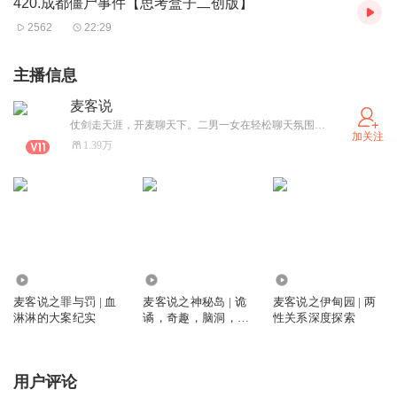
420.成都僵尸事件【思考盒子二创版】
2562
22:29
主播信息
麦客说
仗剑走天涯，开麦聊天下。二男一女在轻松聊天氛围中陪伴您每一天。每周三、日晚21：00更新（三七二十一）。
加关注
1.39万
9.58万
4.22万
3627
麦客说之罪与罚 | 血
麦客说之神秘岛 | 诡
麦客说之伊甸园 | 两
淋淋的大案纪实
谲，奇趣，脑洞，探
性关系深度探索
索
用户评论