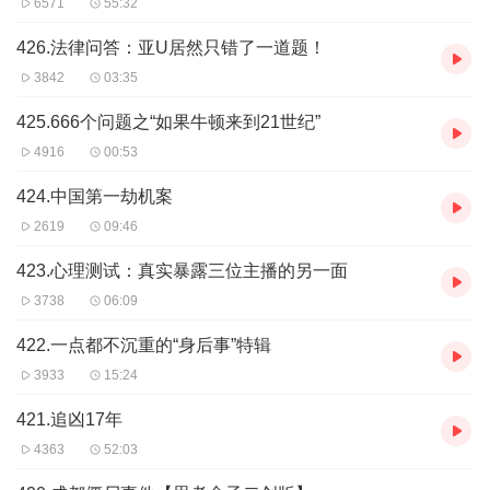
6571
55:32
35:02 故宫里的神秘影子：井底的幽灵还是想象力的迷思？
40:53 故宫里的鬼影和灵异事件：真实性与恐怖之谜！
426.法律问答：亚U居然只错了一道题！
46:45 广东珠三角地区的美容院传闻：特效封唇膏和回春面
3842
03:35
霜的神秘销售！
425.666个问题之“如果牛顿来到21世纪”
52:36 传闻中的神奇美容产品：尸油成分的魅力与危险
4916
00:53
58:26 “焚化炉背后的尸体秘密：油脂、高温与谣言的威力”
424.中国第一劫机案
01:04:17 真相揭秘：火腿肠中的手指是员工切肢事件？
2619
09:46
423.心理测试：真实暴露三位主播的另一面
3738
06:09
422.一点都不沉重的“身后事”特辑
3933
15:24
421.追凶17年
4363
52:03