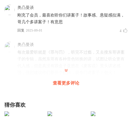
奥凸曼谈
刚充了会员，最喜欢听你们讲案子！故事感、悬疑感拉满，
哥几个多讲案子！有意思
回复
2025-09-01
4
奥凸曼谈
每次最爱听就是《罪与罚》，听完不过瘾，又去搜东哥讲案
子的专辑，虽然东哥有各种音色转换的讲，试图让听众更有
代入感，但是真没有跟盒子亚悠在《麦客说》里头讲述感
强，强烈建议你们新开个栏目，就专门讲案子！包火！
回复
2025-09-01
0
查看更多评论
麦客说
回复 @
奥凸曼谈
:
(晓东）一个人怎么也讲不出三个人的感
觉，我个人也是更喜欢麦客说里的案子
猜你喜欢
安修试
祝收听长红