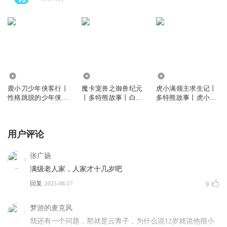
65.31万
446.32万
1886.76万
鹿小刀少年侠客行丨
魔卡宠兽之御兽纪元
虎小满领主求生记丨
性格跳脱的少年侠客
丨多特熊故事丨白小
多特熊故事丨虎小满
丨多特熊故事
轩·魔宠系列
领主系列
用户评论
张广扬
满级老人家，人家才十几岁吧
回复
2025-08-17
9
梦游的麦克风
我还有一个问题，那就是云青子，为什么说12岁就说他很小