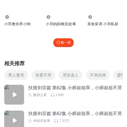
作业一直都写不完啊
老人家
4.45万
1.36万
7350
回复
2025-08-15
3
小羽教你养小狗
小羽妈妈晚安故事
美食菜谱 小羽私厨
听友222865779
我来卖烤肠喽，1赞一根。 —⊂ZZZ⊃ —⊂ZZZ⊃ —⊂ZZZ⊃
换一批
—⊂ZZZ⊃ —⊂ZZZ⊃ —⊂ZZZ⊃ 估计是卖不完了
回复
2026-06-30
3
相关推荐
最后一株四叶草
这雀小羽不跟白歌的剧情一样吗？
男人要哭
有爱不哭
哭笑道人
不哭武神
爱情
回复
2025-08-31
3
扶摇剑宗篇 第62集 小师叔祖乖，小师叔祖不哭
香香小林芝_绘梦_暂退
回复 @
最后一株四叶草
:
对呀，就很奇怪。
飘渺云雾
1490
抄袭？
扶摇剑宗篇 第62集 小师叔祖乖，小师叔祖不哭
都怪头像
奇喵君故事
7.33万
每次听到狐三思是这个名字，我总会想到猫三丰