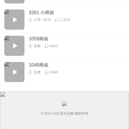
回复
2025-08-26
3
3261 小师叔
听友514364609
回复 @
都怪头像
:
雀小羽：？
六零一听书
1.20万
黑旋风_极影_小智
1059师叔
👍
安燃
6043
回复
2025-08-23
2
1048师叔
安燃
5968
© 2014-
2026
喜马拉雅 版权所有