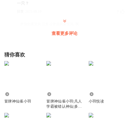
一只？
回复
2025-08-19
7
梦游的麦克风
回复 @
梦游的麦克风
:
啊
查看更多评论
丰铃_Lucky
这个远简介里的云清子怎么成青云子了👀？
猜你喜欢
回复
2025-08-15
4
rose苹果
Sfgb&bbgnbfgdgedv
回复
2025-08-16
4
3755
8.96万
1747
厅又396762961
冒牌神仙雀小羽
冒牌神仙雀小羽|凡人
小羽悦读
学霸被错认神仙|多特
有关必回，一周不回，直接取关。想破300粉
熊|非官方
回复
2025-08-09
3