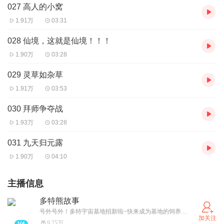
027 高人的小窝
1.91万
03:31
028 仙境，这就是仙境！！！
1.90万
03:28
029 灵草如杂草
1.91万
03:53
030 拜师争夺战
1.93万
03:28
031 九天归元露
1.90万
04:10
主播信息
多特熊故事
号外号外！多特宇宙基地招新啦~快来成为基地的饲养员，投喂多特熊吧！（卫星小红薯同名哦~）
加关注
9.75万