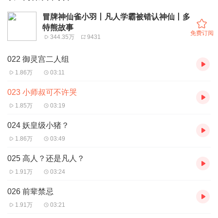
冒牌神仙雀小羽丨凡人学霸被错认神仙丨多
特熊故事
免费订阅
344.35万
9431
022 御灵宫二人组
1.86万
03:11
023 小师叔可不许哭
1.85万
03:19
024 妖皇级小猪？
1.86万
03:49
025 高人？还是凡人？
1.91万
03:24
026 前辈禁忌
1.91万
03:21