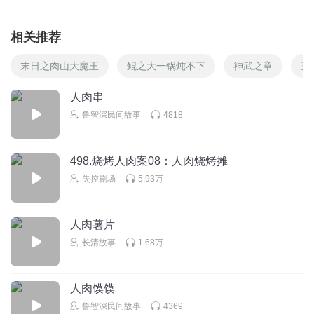
相关推荐
末日之肉山大魔王
鲲之大一锅炖不下
神武之章
三
人肉串
鲁智深民间故事
4818
498.烧烤人肉案08：人肉烧烤摊
失控剧场
5.93万
人肉薯片
长清故事
1.68万
人肉馍馍
鲁智深民间故事
4369