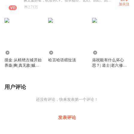
爽文爱好者，机智男CV。擅长都市、玄幻、西幻、高武、异能、逗比类型文本，主述风格多变，角色音逗比活泼，找我搜：ahafire
加关注
2.71万
16.05万
585
3.34万
摸金:从精绝古城开始
哈言哈语瞎扯淡
庙祝能有什么坏心
养蛊|爽|真无敌|贼能
思？| 道士|老六修仙|
装|多播会员免费
逗逼多播|啊哈火|会
员免费
用户评论
还没有评论，快来发表第一个评论！
发表评论