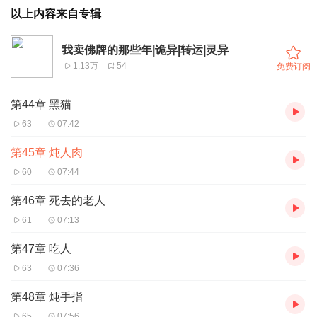
以上内容来自专辑
我卖佛牌的那些年|诡异|转运|灵异
1.13万
54
免费订阅
第44章 黑猫
63
07:42
第45章 炖人肉
60
07:44
第46章 死去的老人
61
07:13
第47章 吃人
63
07:36
第48章 炖手指
65
07:56