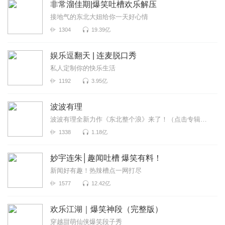
非常溜佳期|爆笑吐槽欢乐解压
接地气的东北大妞给你一天好心情
1304
19.39亿
娱乐逗翻天 | 连麦脱口秀
私人定制你的快乐生活
1192
3.95亿
波波有理
波波有理全新力作《东北整个浪》来了！（点击专辑名即刻收听）这是一场来自东北的脱口秀嘉年华，波波笑...
1338
1.18亿
妙宇连朱│趣闻吐槽 爆笑有料！
新闻好有趣！热辣槽点一网打尽
1577
12.42亿
欢乐江湖｜爆笑神段（完整版）
穿越甜萌仙侠爆笑段子秀