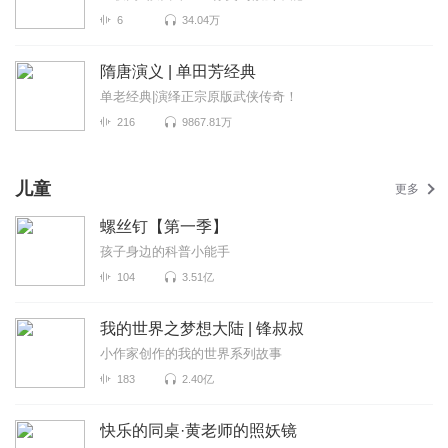
6
34.04万
隋唐演义 | 单田芳经典
单老经典|演绎正宗原版武侠传奇！
216
9867.81万
儿童
更多
螺丝钉【第一季】
孩子身边的科普小能手
104
3.51亿
我的世界之梦想大陆 | 锋叔叔
小作家创作的我的世界系列故事
183
2.40亿
快乐的同桌·黄老师的照妖镜