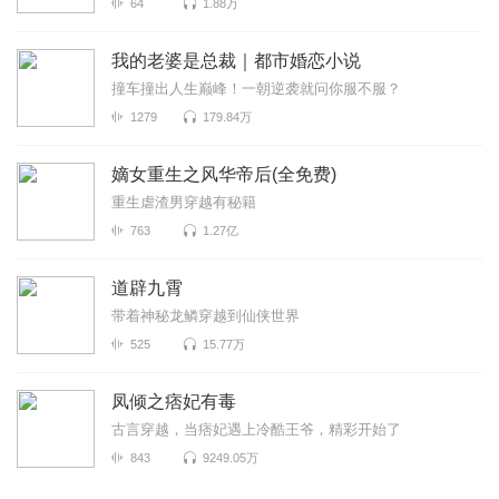
64
1.88万
我的老婆是总裁｜都市婚恋小说
撞车撞出人生巅峰！一朝逆袭就问你服不服？
1279
179.84万
嫡女重生之风华帝后(全免费)
重生虐渣男穿越有秘籍
763
1.27亿
道辟九霄
带着神秘龙鳞穿越到仙侠世界
525
15.77万
凤倾之痞妃有毒
古言穿越，当痞妃遇上冷酷王爷，精彩开始了
843
9249.05万