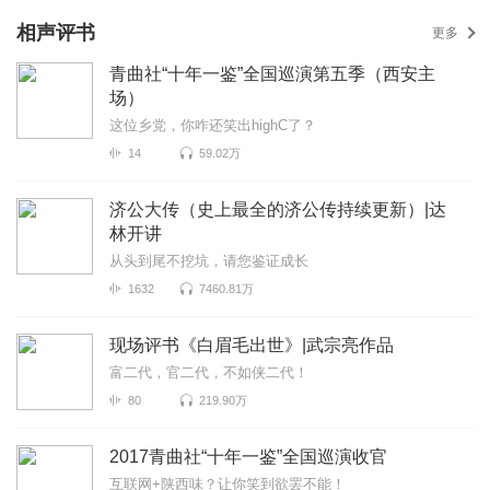
相声评书
更多
青曲社“十年一鉴”全国巡演第五季（西安主
场）
这位乡党，你咋还笑出highC了？
14
59.02万
济公大传（史上最全的济公传持续更新）|达
林开讲
从头到尾不挖坑，请您鉴证成长
1632
7460.81万
现场评书《白眉毛出世》|武宗亮作品
富二代，官二代，不如侠二代！
80
219.90万
2017青曲社“十年一鉴”全国巡演收官
互联网+陕西味？让你笑到欲罢不能！