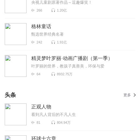
央视儿童剧原著作品～逗趣爆笑！
266
1.20亿
格林童话
甄选世界经典名著
242
1.91亿
精灵梦叶罗丽·动画广播剧（第一季）
叶罗丽的世界，教孩子真善美，环保与爱
64
8932.75万
头条
更多
正观人物
看到凡人背后的不凡人生
81
804.94万
环球十六章