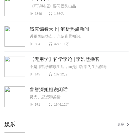
《环球时报》要闻团队出品
1346
1.66亿
钱克锦看天下| 解析热点新闻
透视国际热点，介绍背景知识。
804
4272.11万
【无用学】哲学李论 | 李浩然播客
不是用哲学解读生活，而是用哲学为生活解毒
145
182.12万
鲁智深姐姐说闲话
灵光、思想和柔情
971
1646.12万
娱乐
更多