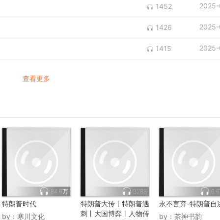
2025-
1452
2025-
1426
2025-
1415
查看更多
84.6万
3288
6.
特朗普时代
特朗普大传丨特朗普遇
永不言弃-特朗普自
刺丨大国博弈丨人物传
by：
寒川文化
by：
茶神书韵