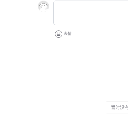
表情
暂时没