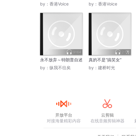
by：
香港Voice
by：
香港Voice
9164
2.1万
永不放弃～特朗普自述
真的不是“搞笑女”
by：
纵我不往矣
by：
建桥时光
开放平台
云剪辑
对接海量精彩内容
在线音频剪辑神器