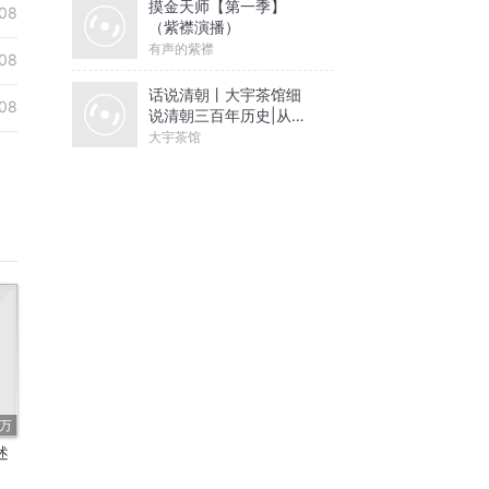
摸金天师【第一季】
08
（紫襟演播）
有声的紫襟
08
话说清朝丨大宇茶馆细
08
说清朝三百年历史|从努
尔哈赤到末代皇帝溥仪|
大宇茶馆
康熙雍正乾隆
6万
述