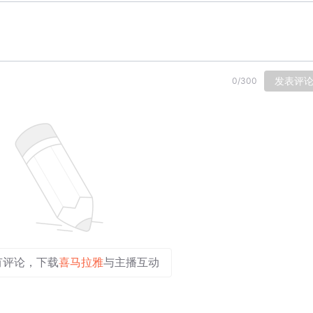
发表评
0
/
300
有评论，下载
喜马拉雅
与主播互动