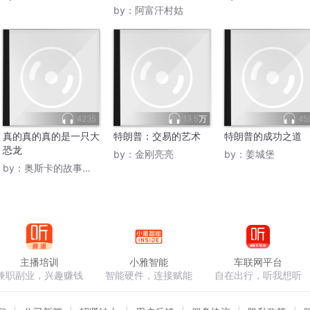
记
by：
阿富汗村姑
4235
13.5万
45
真的真的真的是一只大
特朗普：交易的艺术
特朗普的成功之道
恐龙
by：
金刚亮亮
by：
姜城堡
by：
奥斯卡的故事城堡
主播培训
小雅智能
车联网平台
兼职副业，兴趣赚钱
智能硬件，连接赋能
自在出行，听我想听