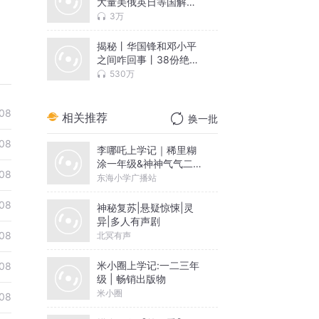
大量美俄英日等国解密
文件
3万
揭秘丨华国锋和邓小平
之间咋回事丨38份绝密
文件曝光
530万
08
相关推荐
换一批
08
李哪吒上学记｜稀里糊
涂一年级&神神气气二年
08
级
东海小学广播站
08
神秘复苏|悬疑惊悚|灵
异|多人有声剧
08
北冥有声
米小圈上学记:一二三年
08
级 | 畅销出版物
米小圈
08