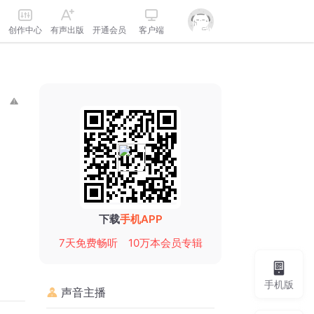
创作中心
有声出版
开通会员
客户端
下载
手机APP
7天免费畅听
10万本会员专辑
手机版
声音主播