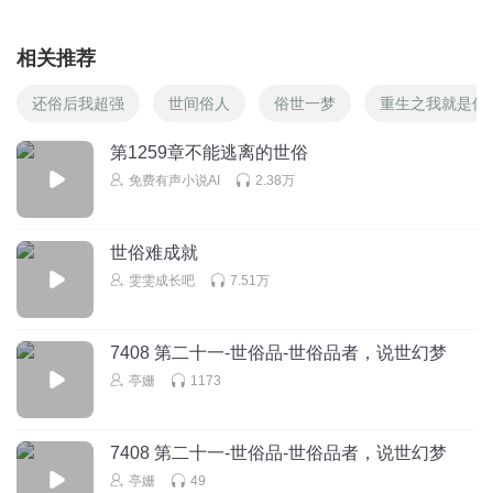
相关推荐
还俗后我超强
世间俗人
俗世一梦
重生之我就是俗
第1259章不能逃离的世俗
免费有声小说AI
2.38万
世俗难成就
雯雯成长吧
7.51万
7408 第二十一-世俗品-世俗品者，说世幻梦
亭姗
1173
7408 第二十一-世俗品-世俗品者，说世幻梦
亭姗
49