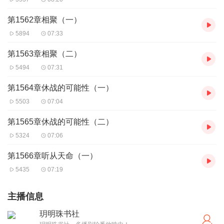
第1562章相聚（一）
5894
07:33
第1563章相聚（二）
5494
07:31
第1564章休战的可能性（一）
5503
07:04
第1565章休战的可能性（二）
5324
07:06
第1566章听从天命（一）
5435
07:19
主播信息
玥明珠书社