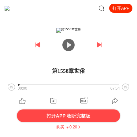
打开APP
第1558章世俗
00:00
07:54
打开APP 收听完整版
购买 ￥
0.20